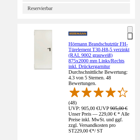
Reservierbar
Hörmann Brandschutztür FH-
Türelement T30-H8-5 verzinkt
(RAL 9002 grauweiß)
875x2000 mm Links/Rechts
inkl. Drückergarnitur
Durchschnittliche Bewertung:
4.3 von 5 Sternen. 48
Bewertungen.
(
48
)
UVP: 905,00 €
UVP
905,00 €
Unser Preis — 229,00 € * Alle
Preise inkl. MwSt. und ggf.
zzgl. Versandkosten pro
ST
229,00 €
*
/
ST