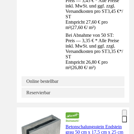
Preis — 3,45 € * Alle Preise
inkl. MwSt. und ggf. zzgl.
Versandkosten pro ST
3,45 €
*
/
ST
Entspricht 27,60 € pro
m²
(
27,60 €
/
m²
)
Bei Abnahme von 50 ST:
Preis — 3,35 € * Alle Preise
inkl. MwSt. und ggf. zzgl.
Versandkosten pro ST
3,35 €
*
/
ST
Entspricht 26,80 € pro
m²
(
26,80 €
/
m²
)
Online bestellbar
Reservierbar
Betonschalungsstein Endstein
grau 50 cm x 17,5 cm x 25 cm