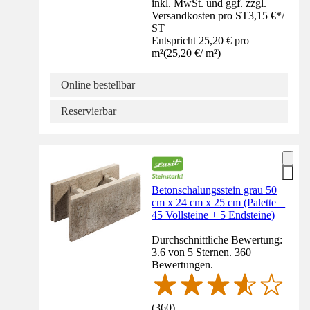
inkl. MwSt. und ggf. zzgl.
Versandkosten pro ST
3,15 €
*
/
ST
Entspricht 25,20 € pro
m²
(
25,20 €
/
m²
)
Online bestellbar
Reservierbar
Betonschalungsstein grau 50
cm x 24 cm x 25 cm (Palette =
45 Vollsteine + 5 Endsteine)
Durchschnittliche Bewertung:
3.6 von 5 Sternen. 360
Bewertungen.
(
360
)