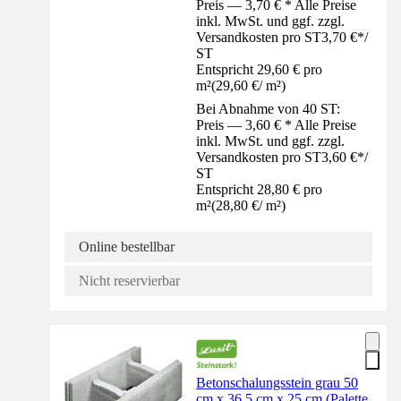
Preis — 3,70 € * Alle Preise
inkl. MwSt. und ggf. zzgl.
Versandkosten pro ST
3,70 €
*
/
ST
Entspricht 29,60 € pro
m²
(
29,60 €
/
m²
)
Bei Abnahme von 40 ST:
Preis — 3,60 € * Alle Preise
inkl. MwSt. und ggf. zzgl.
Versandkosten pro ST
3,60 €
*
/
ST
Entspricht 28,80 € pro
m²
(
28,80 €
/
m²
)
Online bestellbar
Nicht reservierbar
Betonschalungsstein grau 50
cm x 36,5 cm x 25 cm (Palette