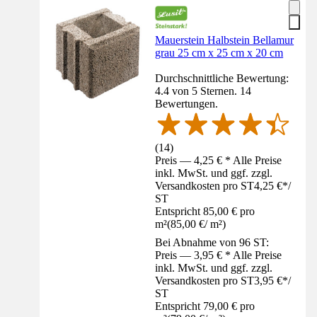
Mauerstein Halbstein Bellamur
grau 25 cm x 25 cm x 20 cm
Durchschnittliche Bewertung:
4.4 von 5 Sternen. 14
Bewertungen.
(
14
)
Preis — 4,25 € * Alle Preise
inkl. MwSt. und ggf. zzgl.
Versandkosten pro ST
4,25 €
*
/
ST
Entspricht 85,00 € pro
m²
(
85,00 €
/
m²
)
Bei Abnahme von 96 ST:
Preis — 3,95 € * Alle Preise
inkl. MwSt. und ggf. zzgl.
Versandkosten pro ST
3,95 €
*
/
ST
Entspricht 79,00 € pro