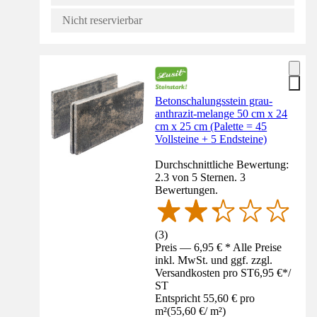
Nicht reservierbar
Betonschalungsstein grau-
anthrazit-melange 50 cm x 24
cm x 25 cm (Palette = 45
Vollsteine + 5 Endsteine)
Durchschnittliche Bewertung:
2.3 von 5 Sternen. 3
Bewertungen.
(
3
)
Preis — 6,95 € * Alle Preise
inkl. MwSt. und ggf. zzgl.
Versandkosten pro ST
6,95 €
*
/
ST
Entspricht 55,60 € pro
m²
(
55,60 €
/
m²
)