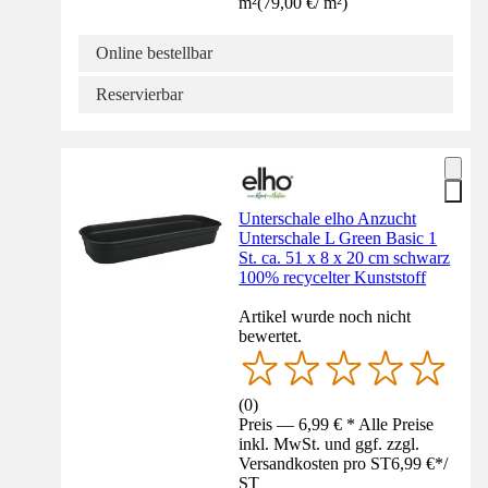
m²
(
79,00 €
/
m²
)
Online bestellbar
Reservierbar
Unterschale elho Anzucht
Unterschale L Green Basic 1
St. ca. 51 x 8 x 20 cm schwarz
100% recycelter Kunststoff
Artikel wurde noch nicht
bewertet.
(
0
)
Preis — 6,99 € * Alle Preise
inkl. MwSt. und ggf. zzgl.
Versandkosten pro ST
6,99 €
*
/
ST