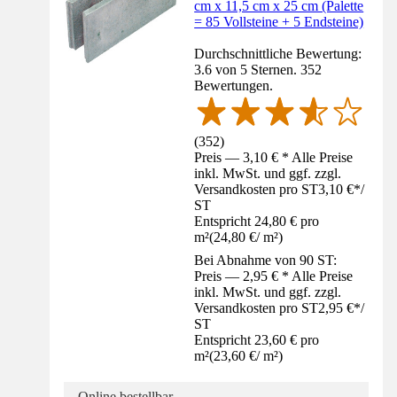
cm x 11,5 cm x 25 cm (Palette
= 85 Vollsteine + 5 Endsteine)
Durchschnittliche Bewertung:
3.6 von 5 Sternen. 352
Bewertungen.
(
352
)
Preis — 3,10 € * Alle Preise
inkl. MwSt. und ggf. zzgl.
Versandkosten pro ST
3,10 €
*
/
ST
Entspricht 24,80 € pro
m²
(
24,80 €
/
m²
)
Bei Abnahme von 90 ST:
Preis — 2,95 € * Alle Preise
inkl. MwSt. und ggf. zzgl.
Versandkosten pro ST
2,95 €
*
/
ST
Entspricht 23,60 € pro
m²
(
23,60 €
/
m²
)
Online bestellbar