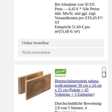
Bei Abnahme von 50 ST:
Preis — 6,45 € * Alle Preise
inkl. MwSt. und ggf. zzgl.
Versandkosten pro ST
6,45 €
*
/
ST
Entspricht 51,60 € pro
m²
(
51,60 €
/
m²
)
Online bestellbar
Nicht reservierbar
Betonschalungsstein sahara-
weiß-melange 50 cm x 24 cm
x 25 cm (Palette = 45
Vollsteine + 5 Endsteine)
Durchschnittliche Bewertung:
2.8 von 5 Sternen. 4