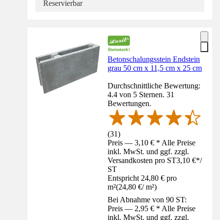
Reservierbar
Betonschalungsstein Endstein
grau 50 cm x 11,5 cm x 25 cm
Durchschnittliche Bewertung:
4.4 von 5 Sternen. 31
Bewertungen.
(
31
)
Preis — 3,10 € * Alle Preise
inkl. MwSt. und ggf. zzgl.
Versandkosten pro ST
3,10 €
*
/
ST
Entspricht 24,80 € pro
m²
(
24,80 €
/
m²
)
Bei Abnahme von 90 ST:
Preis — 2,95 € * Alle Preise
inkl. MwSt. und ggf. zzgl.