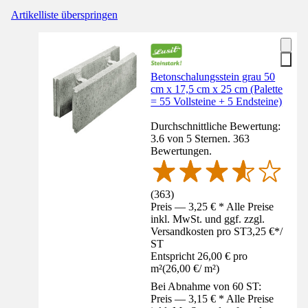
Artikelliste überspringen
Betonschalungsstein grau 50
cm x 17,5 cm x 25 cm (Palette
= 55 Vollsteine + 5 Endsteine)
Durchschnittliche Bewertung:
3.6 von 5 Sternen. 363
Bewertungen.
(
363
)
Preis — 3,25 € * Alle Preise
inkl. MwSt. und ggf. zzgl.
Versandkosten pro ST
3,25 €
*
/
ST
Entspricht 26,00 € pro
m²
(
26,00 €
/
m²
)
Bei Abnahme von 60 ST:
Preis — 3,15 € * Alle Preise