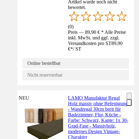
Artikel wurde noch nicht
bewertet.
(
0
)
Preis — 89,90 € * Alle Preise
inkl. MwSt. und ggf. zzgl.
Versandkosten pro ST
89,90
€
*
/
ST
Online bestellbar
Nicht reservierbar
NEU
LAMO Manufaktur Regal
Holz massiv ohne Befestigung
- Wandregal 30cm breit für
Badezimmer, Flur, Küche -
Farbe: Schwarz, Kante: 1x 30-
Grad-Fase - Massivholz,
modernes Design Vintage-
Charakter