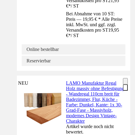
Versandkosten pro ST
21,95
€
*
/
ST
Bei Abnahme von 10 ST:
Preis — 19,95 € * Alle Preise
inkl. MwSt. und ggf. zzgl.
Versandkosten pro ST
19,95
€
*
/
ST
Online bestellbar
Reservierbar
NEU
LAMO Manufaktur Regal
Holz massiv ohne Befestigung
- Wandregal 110cm breit für
Badezimmer, Flur, Küche -
Farbe: Dunkel, Kante: 1x 30-
Grad-Fase - Massivholz,
modernes Design Vintage-
Charakter
Artikel wurde noch nicht
bewertet.