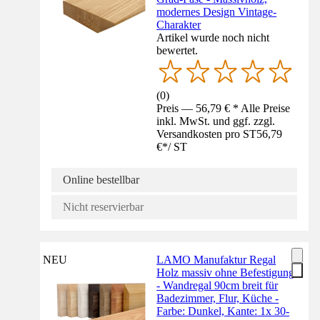
modernes Design Vintage-
Charakter
Artikel wurde noch nicht
bewertet.
(
0
)
Preis — 56,79 € * Alle Preise
inkl. MwSt. und ggf. zzgl.
Versandkosten pro ST
56,79
€
*
/
ST
Online bestellbar
Nicht reservierbar
NEU
LAMO Manufaktur Regal
Holz massiv ohne Befestigung
- Wandregal 90cm breit für
Badezimmer, Flur, Küche -
Farbe: Dunkel, Kante: 1x 30-