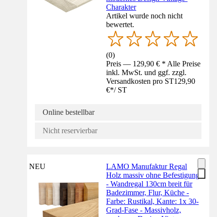
Charakter
Artikel wurde noch nicht
bewertet.
(
0
)
Preis — 129,90 € * Alle Preise
inkl. MwSt. und ggf. zzgl.
Versandkosten pro ST
129,90
€
*
/
ST
Online bestellbar
Nicht reservierbar
NEU
LAMO Manufaktur Regal
Holz massiv ohne Befestigung
- Wandregal 130cm breit für
Badezimmer, Flur, Küche -
Farbe: Rustikal, Kante: 1x 30-
Grad-Fase - Massivholz,