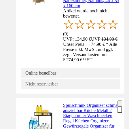
Badezimmer, Bambus, 44 x 33
x 160 cm
Artikel wurde noch nicht
bewertet.
(
0
)
UVP: 134,90 €
UVP
134,90 €
Unser Preis — 74,90 € * Alle
Preise inkl. MwSt. und ggf.
zzgl. Versandkosten pro
ST
74,90 €
*
/
ST
Online bestellbar
Nicht reservierbar
Spülschrank Organizer schmal
ausziehbar Küche Metall 2
Etagen unter Waschbecken
Regal Küchen Organizer
Gewürzregale Organizer für