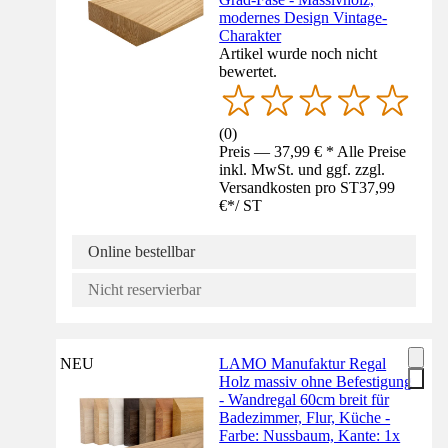
modernes Design Vintage-
Charakter
Artikel wurde noch nicht
bewertet.
(
0
)
Preis — 37,99 € * Alle Preise
inkl. MwSt. und ggf. zzgl.
Versandkosten pro ST
37,99
€
*
/
ST
Online bestellbar
Nicht reservierbar
NEU
LAMO Manufaktur Regal
Holz massiv ohne Befestigung
- Wandregal 60cm breit für
Badezimmer, Flur, Küche -
Farbe: Nussbaum, Kante: 1x