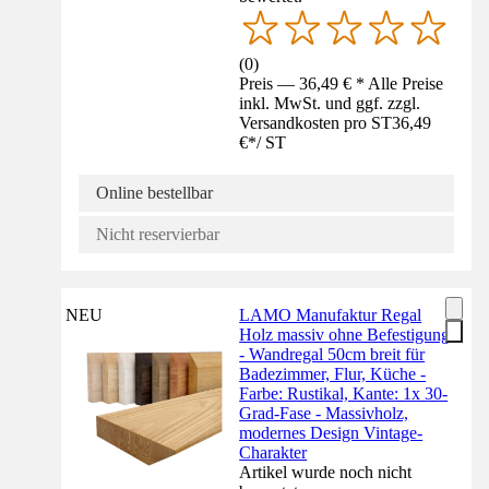
(
0
)
Preis — 36,49 € * Alle Preise
inkl. MwSt. und ggf. zzgl.
Versandkosten pro ST
36,49
€
*
/
ST
Online bestellbar
Nicht reservierbar
NEU
LAMO Manufaktur Regal
Holz massiv ohne Befestigung
- Wandregal 50cm breit für
Badezimmer, Flur, Küche -
Farbe: Rustikal, Kante: 1x 30-
Grad-Fase - Massivholz,
modernes Design Vintage-
Charakter
Artikel wurde noch nicht