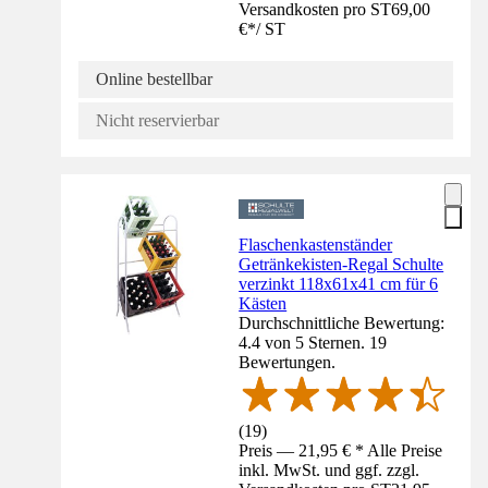
Versandkosten pro ST
69,00
€
*
/
ST
Online bestellbar
Nicht reservierbar
Flaschenkastenständer
Getränkekisten-Regal Schulte
verzinkt 118x61x41 cm für 6
Kästen
Durchschnittliche Bewertung:
4.4 von 5 Sternen. 19
Bewertungen.
(
19
)
Preis — 21,95 € * Alle Preise
inkl. MwSt. und ggf. zzgl.