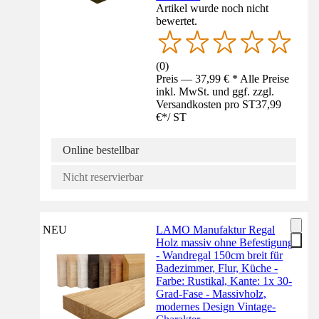
Artikel wurde noch nicht
bewertet.
(
0
)
Preis — 37,99 € * Alle Preise
inkl. MwSt. und ggf. zzgl.
Versandkosten pro ST
37,99
€
*
/
ST
Online bestellbar
Nicht reservierbar
NEU
LAMO Manufaktur Regal
Holz massiv ohne Befestigung
- Wandregal 150cm breit für
Badezimmer, Flur, Küche -
Farbe: Rustikal, Kante: 1x 30-
Grad-Fase - Massivholz,
modernes Design Vintage-