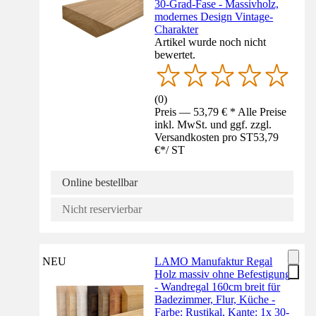
30-Grad-Fase - Massivholz,
modernes Design Vintage-
Charakter
Artikel wurde noch nicht
bewertet.
(
0
)
Preis — 53,79 € * Alle Preise
inkl. MwSt. und ggf. zzgl.
Versandkosten pro ST
53,79
€
*
/
ST
Online bestellbar
Nicht reservierbar
NEU
LAMO Manufaktur Regal
Holz massiv ohne Befestigung
- Wandregal 160cm breit für
Badezimmer, Flur, Küche -
Farbe: Rustikal, Kante: 1x 30-