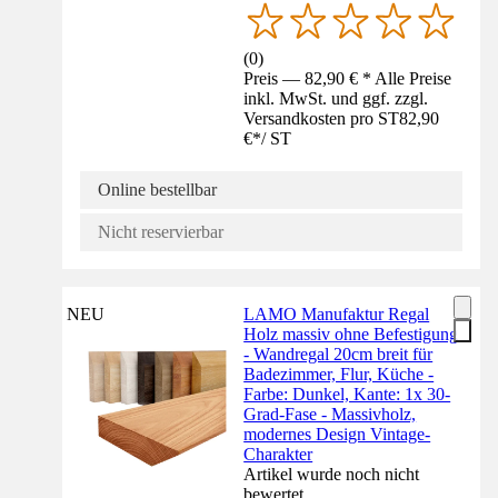
(
0
)
Preis — 82,90 € * Alle Preise
inkl. MwSt. und ggf. zzgl.
Versandkosten pro ST
82,90
€
*
/
ST
Online bestellbar
Nicht reservierbar
NEU
LAMO Manufaktur Regal
Holz massiv ohne Befestigung
- Wandregal 20cm breit für
Badezimmer, Flur, Küche -
Farbe: Dunkel, Kante: 1x 30-
Grad-Fase - Massivholz,
modernes Design Vintage-
Charakter
Artikel wurde noch nicht
bewertet.