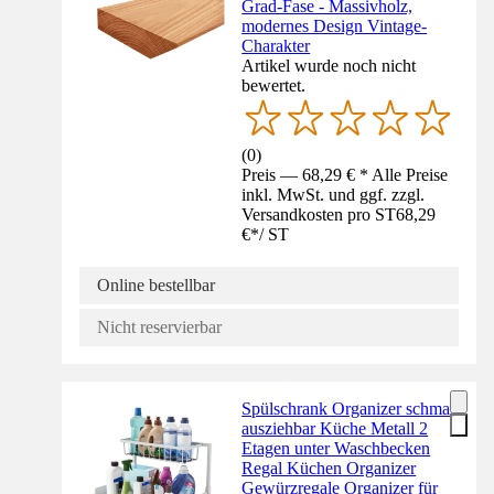
Grad-Fase - Massivholz,
modernes Design Vintage-
Charakter
Artikel wurde noch nicht
bewertet.
(
0
)
Preis — 68,29 € * Alle Preise
inkl. MwSt. und ggf. zzgl.
Versandkosten pro ST
68,29
€
*
/
ST
Online bestellbar
Nicht reservierbar
Spülschrank Organizer schmal
ausziehbar Küche Metall 2
Etagen unter Waschbecken
Regal Küchen Organizer
Gewürzregale Organizer für