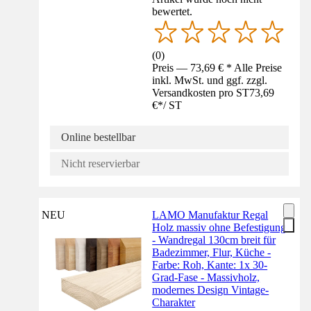
bewertet.
(
0
)
Preis — 73,69 € * Alle Preise
inkl. MwSt. und ggf. zzgl.
Versandkosten pro ST
73,69
€
*
/
ST
Online bestellbar
Nicht reservierbar
NEU
LAMO Manufaktur Regal
Holz massiv ohne Befestigung
- Wandregal 130cm breit für
Badezimmer, Flur, Küche -
Farbe: Roh, Kante: 1x 30-
Grad-Fase - Massivholz,
modernes Design Vintage-
Charakter