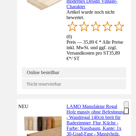
modernes Design Vintage-
Charakter
Artikel wurde noch nicht
bewertet.
(
0
)
Preis — 35,89 € * Alle Preise
inkl. MwSt. und ggf. zzgl.
Versandkosten pro ST
35,89
€
*
/
ST
Online bestellbar
Nicht reservierbar
NEU
LAMO Manufaktur Regal
Holz massiv ohne Befestigung
- Wandregal 140cm breit für
Badezimmer, Flur, Küche -
Farbe: Nussbaum, Kante: 1x
30-Grad-Fase - Massivholz,