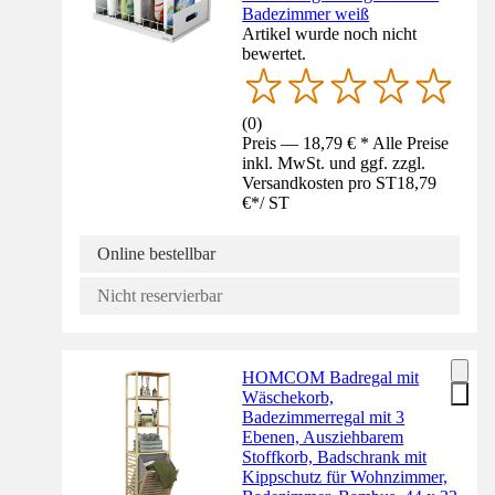
Badezimmer weiß
Artikel wurde noch nicht
bewertet.
(
0
)
Preis — 18,79 € * Alle Preise
inkl. MwSt. und ggf. zzgl.
Versandkosten pro ST
18,79
€
*
/
ST
Online bestellbar
Nicht reservierbar
HOMCOM Badregal mit
Wäschekorb,
Badezimmerregal mit 3
Ebenen, Ausziehbarem
Stoffkorb, Badschrank mit
Kippschutz für Wohnzimmer,