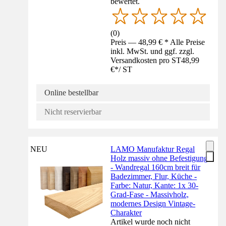
bewertet.
(
0
)
Preis — 48,99 € * Alle Preise
inkl. MwSt. und ggf. zzgl.
Versandkosten pro ST
48,99
€
*
/
ST
Online bestellbar
Nicht reservierbar
NEU
LAMO Manufaktur Regal
Holz massiv ohne Befestigung
- Wandregal 160cm breit für
Badezimmer, Flur, Küche -
Farbe: Natur, Kante: 1x 30-
Grad-Fase - Massivholz,
modernes Design Vintage-
Charakter
Artikel wurde noch nicht