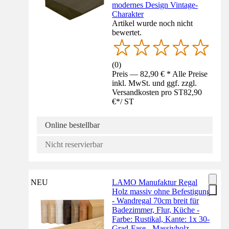
modernes Design Vintage-
Charakter
Artikel wurde noch nicht
bewertet.
(
0
)
Preis — 82,90 € * Alle Preise
inkl. MwSt. und ggf. zzgl.
Versandkosten pro ST
82,90
€
*
/
ST
Online bestellbar
Nicht reservierbar
NEU
LAMO Manufaktur Regal
Holz massiv ohne Befestigung
- Wandregal 70cm breit für
Badezimmer, Flur, Küche -
Farbe: Rustikal, Kante: 1x 30-
Grad-Fase - Massivholz,