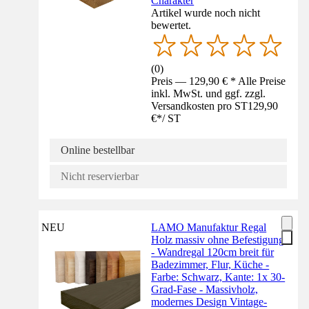
Charakter
Artikel wurde noch nicht
bewertet.
(
0
)
Preis — 129,90 € * Alle Preise
inkl. MwSt. und ggf. zzgl.
Versandkosten pro ST
129,90
€
*
/
ST
Online bestellbar
Nicht reservierbar
NEU
LAMO Manufaktur Regal
Holz massiv ohne Befestigung
- Wandregal 120cm breit für
Badezimmer, Flur, Küche -
Farbe: Schwarz, Kante: 1x 30-
Grad-Fase - Massivholz,
modernes Design Vintage-