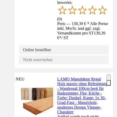
bewertet.
(
0
)
Preis — 130,39 € * Alle Preise
inkl. MwSt. und ggf. zzgl.
Versandkosten pro ST
130,39
€
*
/
ST
Online bestellbar
Nicht reservierbar
NEU
LAMO Manufaktur Regal
Holz massiv ohne Befestigung
- Wandregal 100cm breit für
Badezimmer, Flur, Küche -
Farbe: Dunkel, Kante: 1x 30-
Grad-Fase - Massivholz,
modernes Design Vintage-
Charakter
Artikel wurde noch nicht