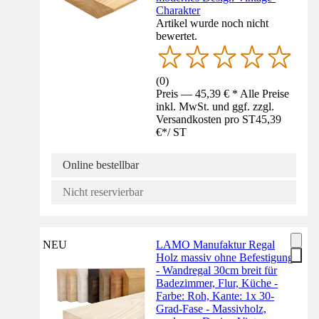
Charakter
Artikel wurde noch nicht
bewertet.
(
0
)
Preis — 45,39 € * Alle Preise
inkl. MwSt. und ggf. zzgl.
Versandkosten pro ST
45,39
€
*
/
ST
Online bestellbar
Nicht reservierbar
NEU
LAMO Manufaktur Regal
Holz massiv ohne Befestigung
- Wandregal 30cm breit für
Badezimmer, Flur, Küche -
Farbe: Roh, Kante: 1x 30-
Grad-Fase - Massivholz,