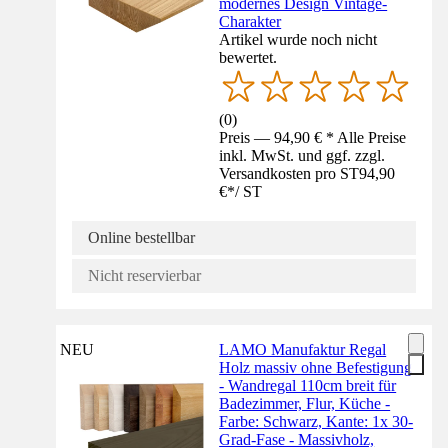
modernes Design Vintage-
Charakter
Artikel wurde noch nicht
bewertet.
(
0
)
Preis — 94,90 € * Alle Preise
inkl. MwSt. und ggf. zzgl.
Versandkosten pro ST
94,90
€
*
/
ST
Online bestellbar
Nicht reservierbar
NEU
LAMO Manufaktur Regal
Holz massiv ohne Befestigung
- Wandregal 110cm breit für
Badezimmer, Flur, Küche -
Farbe: Schwarz, Kante: 1x 30-
Grad-Fase - Massivholz,