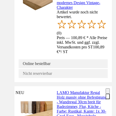
modernes Design Vintage-
Charakter
Artikel wurde noch nicht
bewertet.
(
0
)
Preis — 100,89 € * Alle Preise
inkl. MwSt. und ggf. zzgl.
Versandkosten pro ST
100,89
€
*
/
ST
Online bestellbar
Nicht reservierbar
NEU
LAMO Manufaktur Regal
Holz massiv ohne Befestigung
- Wandregal 30cm breit für
Badezimmer, Flur, Küche -
Farbe: Rustikal, Kante: 1x 30-
Grad-Fase - Massivholz,