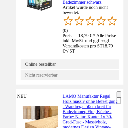
Badezimmer schwarz
Artikel wurde noch nicht
bewertet.
(
0
)
Preis — 18,79 € * Alle Preise
inkl. MwSt. und ggf. zzgl.
Versandkosten pro ST
18,79
€
*
/
ST
Online bestellbar
Nicht reservierbar
NEU
LAMO Manufaktur Regal
Holz massiv ohne Befestigung
- Wandregal 50cm breit für
Badezimmer, Flur, Küche -
Farbe: Natur, Kante: 1x 30-
Grad-Fase - Massivholz,
modernes Design Vintage-