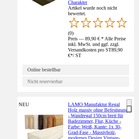
Charakter
Artikel wurde noch nicht
bewertet.
(
0
)
Preis — 89,90 € * Alle Preise
inkl. MwSt. und ggf. zzgl.
Versandkosten pro ST
89,90
€
*
/
ST
Online bestellbar
Nicht reservierbar
NEU
LAMO Manufaktur Regal
Holz massiv ohne Befestigung
- Wandregal 150cm breit für
Badezimmer, Flur, Küche -
Farbe: Weiß, Kante: 1x 30-
Grad-Fase - Massivholz,
modernes Design Vintage-