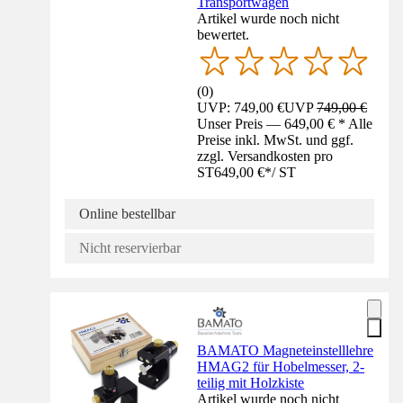
Transportwagen
Artikel wurde noch nicht
bewertet.
(
0
)
UVP: 749,00 €
UVP
749,00 €
Unser Preis — 649,00 € * Alle
Preise inkl. MwSt. und ggf.
zzgl. Versandkosten pro
ST
649,00 €
*
/
ST
Online bestellbar
Nicht reservierbar
BAMATO Magneteinstelllehre
HMAG2 für Hobelmesser, 2-
teilig mit Holzkiste
Artikel wurde noch nicht