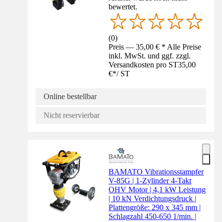
bewertet.
(
0
)
Preis — 35,00 € * Alle Preise
inkl. MwSt. und ggf. zzgl.
Versandkosten pro ST
35,00
€
*
/
ST
Online bestellbar
Nicht reservierbar
BAMATO Vibrationsstampfer
V-85G | 1-Zylinder 4-Takt
OHV Motor | 4,1 kW Leistung
| 10 kN Verdichtungsdruck |
Plattengröße: 290 x 345 mm |
Schlagzahl 450-650 1/min. |