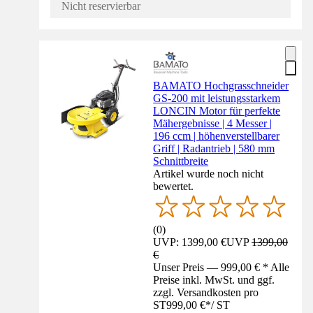
Nicht reservierbar
BAMATO Hochgrasschneider
GS-200 mit leistungsstarkem
LONCIN Motor für perfekte
Mähergebnisse | 4 Messer |
196 ccm | höhenverstellbarer
Griff | Radantrieb | 580 mm
Schnittbreite
Artikel wurde noch nicht
bewertet.
(
0
)
UVP: 1399,00 €
UVP
1399,00
€
Unser Preis — 999,00 € * Alle
Preise inkl. MwSt. und ggf.
zzgl. Versandkosten pro
ST
999,00 €
*
/
ST