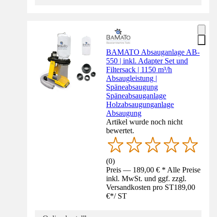
BAMATO Absauganlage AB-
550 | inkl. Adapter Set und
Filtersack | 1150 m³/h
Absaugleistung |
Späneabsaugung
Späneabsauganlage
Holzabsaugunganlage
Absaugung
Artikel wurde noch nicht
bewertet.
(
0
)
Preis — 189,00 € * Alle Preise
inkl. MwSt. und ggf. zzgl.
Versandkosten pro ST
189,00
€
*
/
ST