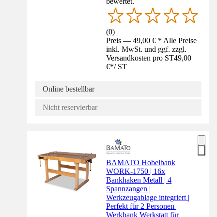
bewertet.
(
0
)
Preis — 49,00 € * Alle Preise
inkl. MwSt. und ggf. zzgl.
Versandkosten pro ST
49,00
€
*
/
ST
Online bestellbar
Nicht reservierbar
BAMATO Hobelbank
WORK-1750 | 16x
Bankhaken Metall | 4
Spannzangen |
Werkzeugablage integriert |
Perfekt für 2 Personen |
Werkbank Werkstatt für