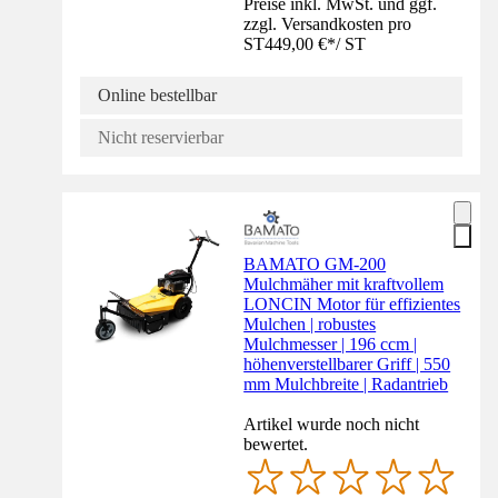
Preise inkl. MwSt. und ggf.
zzgl. Versandkosten pro
ST
449,00 €
*
/
ST
Online bestellbar
Nicht reservierbar
BAMATO GM-200
Mulchmäher mit kraftvollem
LONCIN Motor für effizientes
Mulchen | robustes
Mulchmesser | 196 ccm |
höhenverstellbarer Griff | 550
mm Mulchbreite | Radantrieb
Artikel wurde noch nicht
bewertet.