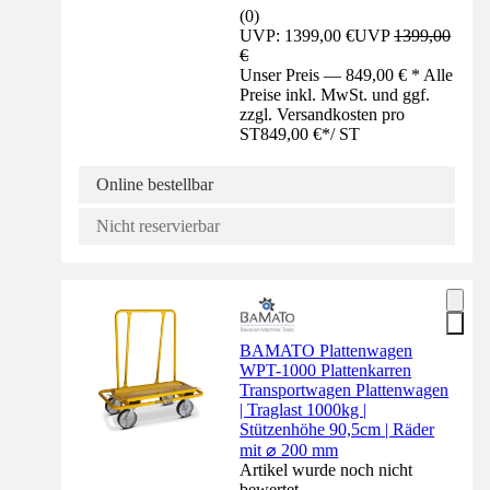
(
0
)
UVP: 1399,00 €
UVP
1399,00
€
Unser Preis — 849,00 € * Alle
Preise inkl. MwSt. und ggf.
zzgl. Versandkosten pro
ST
849,00 €
*
/
ST
Online bestellbar
Nicht reservierbar
BAMATO Plattenwagen
WPT-1000 Plattenkarren
Transportwagen Plattenwagen
| Traglast 1000kg |
Stützenhöhe 90,5cm | Räder
mit ⌀ 200 mm
Artikel wurde noch nicht
bewertet.