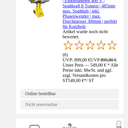
| Elektroantrieb 400 V |
Spaltkraft 8 Tonnen | 485mm
max. Spalthub | inkl.
Phasenwender | max.
Durchmesser 300mm | perfekt
für Kurzholz
Artikel wurde noch nicht
bewertet.
(
0
)
UVP: 899,00 €
UVP
899,00 €
Unser Preis — 549,00 € * Alle
Preise inkl. MwSt. und ggf.
zzgl. Versandkosten pro
ST
549,00 €
*
/
ST
Online bestellbar
Nicht reservierbar