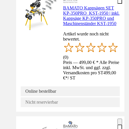
BAMATO Kappsägen SET
KP-350PRO_KST-1950 | inkl.
Kappsäge KP-350PRO und
Maschinenständer KST-1950
Artikel wurde noch nicht
bewertet.
(
0
)
Preis — 499,00 € * Alle Preise
inkl. MwSt. und ggf. zzgl.
Versandkosten pro ST
499,00
€
*
/
ST
Online bestellbar
Nicht reservierbar