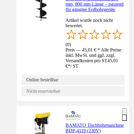
mm, 800 mm Länge – passend
für gängige Erdbohrgeräte
Artikel wurde noch nicht
bewertet.
(
0
)
Preis — 45,01 € * Alle Preise
inkl. MwSt. und ggf. zzgl.
Versandkosten pro ST
45,01
€
*
/
ST
Online bestellbar
Nicht reservierbar
BAMATO Tischbohrmaschine
BDP-4119 (230V)