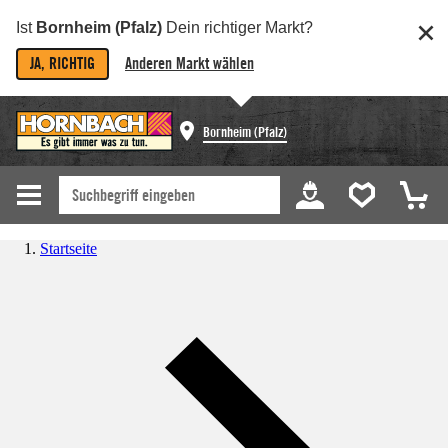
Ist
Bornheim (Pfalz)
Dein richtiger Markt?
JA, RICHTIG
Anderen Markt wählen
Bornheim (Pfalz)
Startseite