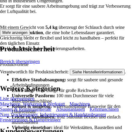
und in industriellen Umgebungen.
Er sorgt für eine saubere Arbeitsumgebung und trägt zur Verbesserung
der Luftqualität bei.
Mit einem Gewicht von
5,4 kg
überzeugt der Schlauch durch seine
robuste Konstruktion
, die eine hohe Lebensdauer garantiert.
Mehr anzeigen
Gleichzeitig bleibt er flexibel und leicht zu handhaben – perfekt für
den täglichen Einsatz
Produktsicherheit
bei Holz-, Metall- oder Renovierungsarbeiten.
Bereich überspringen
Produktvorteile
Verantwortlich für Produktsicherheit:
.
Siehe Herstellerinformationen
Effektive Staubabsaugung:
sorgt für saubere und gesunde
Arbeitsbedingungen
Weitere Kategorien
Extra lang:
10 m Länge für große Reichweite
Universelle Passform:
100 mm Durchmesser für viele
Liste überspringen
Maschinenanschlüsse
Maschinen, Werkzeug & Werkstatt
Maschinen
Robust & langlebig:
widerstandsfähige Bauweise für den
Sauger & Reinigungsgeräte
Absauganlagen
Kehrmaschinen
Dauereinsatz
Nass Trockensauger, Industriesauger & Handstaubsauger
Leicht zu handhaben:
trotz Stabilität flexibel und einfach
Fensterreiniger & Dampfreiniger
anzuschließen
Vielseitig einsetzbar:
ideal für Werkstätten, Baustellen und
Kundenbewertungen