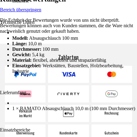
Industrie
Bereich überspringen
Die Echtheit der Bewertungen wurde von uns nicht überprüft.
Technische Daten
Bewertungen können auch von Kunden stammen, die die Ware nicht
nachweislich genutzt oder gekauft haben.
Modell:
Absaugschlauch 100 mm
Länge:
10,0 m
Durchmesser:
100 mm
Gewicht:
5,4 kg
Zahlarten
Material:
flexibel, abriebfest und strapazierfähig
Einsatzgebiet:
Werkstätten, Baustellen, Holzbearbeitung,
Industrie
Lieferumfang
1 × BAMATO Absaugschlauch 10,0 m (100 mm Durchmesser)
Einsatzbereiche