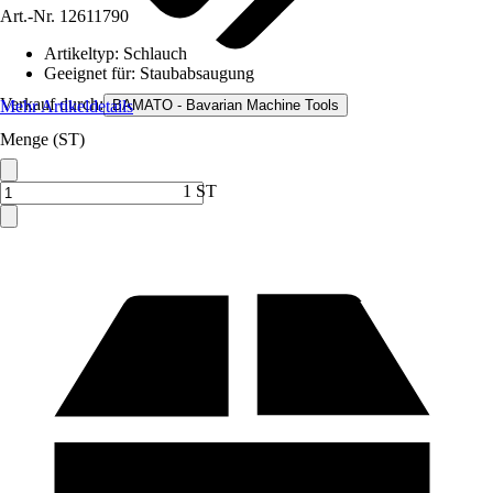
Art.-Nr.
12611790
Artikeltyp
:
Schlauch
Geeignet für
:
Staubabsaugung
Verkauf durch:
Mehr Artikeldetails
BAMATO - Bavarian Machine Tools
Menge (ST)
1 ST