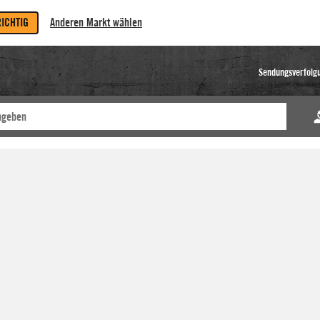
RICHTIG
Anderen Markt wählen
Sendungsverfolg