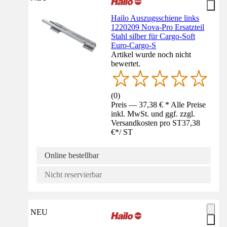
Hailo Auszugsschiene links
1220209 Nova-Pro Ersatzteil
Stahl silber für Cargo-Soft
Euro-Cargo-S
Artikel wurde noch nicht
bewertet.
(
0
)
Preis — 37,38 € * Alle Preise
inkl. MwSt. und ggf. zzgl.
Versandkosten pro ST
37,38
€
*
/
ST
Online bestellbar
Nicht reservierbar
NEU