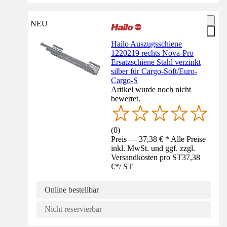
NEU
Hailo Auszugsschiene
1220219 rechts Nova-Pro
Ersatzschiene Stahl verzinkt
silber für Cargo-Soft/Euro-
Cargo-S
Artikel wurde noch nicht
bewertet.
(
0
)
Preis — 37,38 € * Alle Preise
inkl. MwSt. und ggf. zzgl.
Versandkosten pro ST
37,38
€
*
/
ST
Online bestellbar
Nicht reservierbar