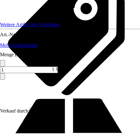
Weitere Artikel des Verkäufers
Art.-Nr.
12182144
Mehr Artikeldetails
Menge (ST)
1 ST
Verkauf durch:
Moluna