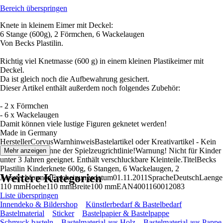
Bereich überspringen
Knete in kleinem Eimer mit Deckel:
6 Stange (600g), 2 Förmchen, 6 Wackelaugen
Von Becks Plastilin.
Richtig viel Knetmasse (600 g) in einem kleinen Plastikeimer mit
Deckel.
Da ist gleich noch die Aufbewahrung gesichert.
Dieser Artikel enthält außerdem noch folgendes Zubehör:
- 2 x Förmchen
- 6 x Wackelaugen
Damit können viele lustige Figuren geknetet werden!
Made in Germany
HerstellerCorvusWarnhinweisBastelartikel oder Kreativartikel - Kein
Spielzeug im Sinne der Spielzeugrichtlinie!Warnung! Nicht für Kinder
Mehr anzeigen
unter 3 Jahren geeignet. Enthält verschluckbare Kleinteile.TitelBecks
Plastilin Kinderknete 600g, 6 Stangen, 6 Wackelaugen, 2
Weitere Kategorien
AusstechformenErscheinungsdatum01.11.2011SpracheDeutschLaenge
110 mmHoehe110 mmBreite100 mmEAN4001160012083
Liste überspringen
Innendeko & Bildershop
Künstlerbedarf & Bastelbedarf
Bastelmaterial
Sticker
Bastelpapier & Bastelpappe
Schmuck basteln
Bastelmaterial aus Holz
Bastelmaterial aus Pappe