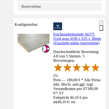
Reservierbar
Konfigurierbar
Küchenarbeitsplatte 44375
Oxid grau 4100 x 635 x 38mm
(Zuschnitt online reservierbar)
Durchschnittliche Bewertung:
4.8 von 5 Sternen. 5
Bewertungen.
(
5
)
Preis — 189,00 € * Alle Preise
inkl. MwSt. und ggf. zzgl.
Versandkosten pro ST
189,00
€
*
/
ST
Entspricht 46,10 € pro
m
(
46,10 €
/
m
)