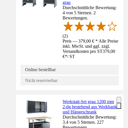
grau
Durchschnittliche Bewertung:
4 von 5 Sternen. 2
Bewertungen.
(
2
)
Preis — 379,00 € * Alle Preise
inkl. MwSt. und ggf. zzgl.
Versandkosten pro ST
379,00
€
*
/
ST
Online bestellbar
Nicht reservierbar
Werkstatt-Set grau 1200 mm
2-tlg bestehend aus Werkbank
und Hängeschrank
Durchschnittliche Bewertung:
3.4 von 5 Sternen. 227
Bewertungen.