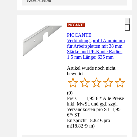
Reservierbar
PICCANTE
Verbindungsprofil Aluminium
für Arbeitsplatten mit 38 mm
Stärke und PP-Kante Radius
1,5 mm Länge: 635 mm
Artikel wurde noch nicht
bewertet.
(
0
)
Preis — 11,95 € * Alle Preise
inkl. MwSt. und ggf. zzgl.
Versandkosten pro ST
11,95
€
*
/
ST
Entspricht 18,82 € pro
m
(
18,82 €
/
m
)