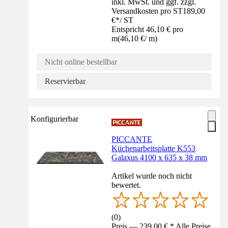
inkl. MwSt. und ggf. zzgl.
Versandkosten pro ST
189,00
€
*
/
ST
Entspricht 46,10 € pro
m
(
46,10 €
/
m
)
Nicht online bestellbar
Reservierbar
Konfigurierbar
PICCANTE
Küchenarbeitsplatte K553
Galaxus 4100 x 635 x 38 mm
Artikel wurde noch nicht
bewertet.
(
0
)
Preis — 239,00 € * Alle Preise