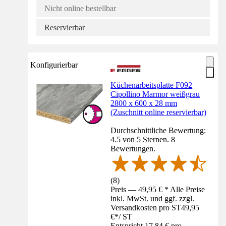
Nicht online bestellbar
Reservierbar
Konfigurierbar
Küchenarbeitsplatte F092
Cipollino Marmor weißgrau
2800 x 600 x 28 mm
(Zuschnitt online reservierbar)
Durchschnittliche Bewertung:
4.5 von 5 Sternen. 8
Bewertungen.
(
8
)
Preis — 49,95 € * Alle Preise
inkl. MwSt. und ggf. zzgl.
Versandkosten pro ST
49,95
€
*
/
ST
Entspricht 17,84 € pro