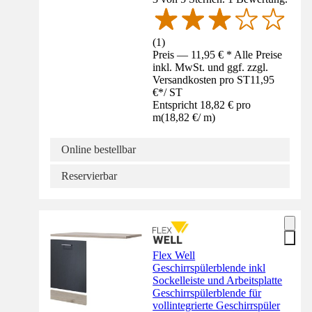
(
1
)
Preis — 11,95 € * Alle Preise
inkl. MwSt. und ggf. zzgl.
Versandkosten pro ST
11,95
€
*
/
ST
Entspricht 18,82 € pro
m
(
18,82 €
/
m
)
Online bestellbar
Reservierbar
Flex Well
Geschirrspülerblende inkl
Sockelleiste und Arbeitsplatte
Geschirrspülerblende für
vollintegrierte Geschirrspüler