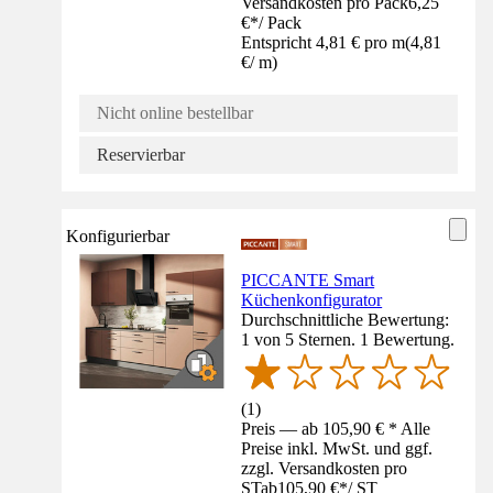
Versandkosten pro Pack
6,25
€
*
/
Pack
Entspricht 4,81 € pro m
(
4,81
€
/
m
)
Nicht online bestellbar
Reservierbar
Konfigurierbar
PICCANTE Smart
Küchenkonfigurator
Durchschnittliche Bewertung:
1 von 5 Sternen. 1 Bewertung.
(
1
)
Preis — ab 105,90 € * Alle
Preise inkl. MwSt. und ggf.
zzgl. Versandkosten pro
ST
ab
105,90 €
*
/
ST