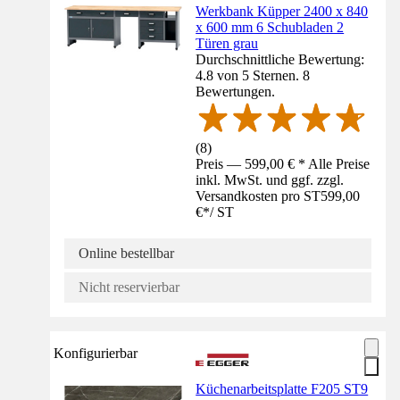
Werkbank Küpper 2400 x 840
x 600 mm 6 Schubladen 2
Türen grau
Durchschnittliche Bewertung:
4.8 von 5 Sternen. 8
Bewertungen.
(
8
)
Preis — 599,00 € * Alle Preise
inkl. MwSt. und ggf. zzgl.
Versandkosten pro ST
599,00
€
*
/
ST
Online bestellbar
Nicht reservierbar
Konfigurierbar
Küchenarbeitsplatte F205 ST9