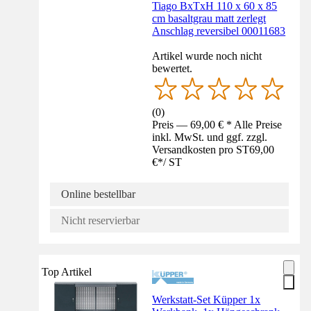
Tiago BxTxH 110 x 60 x 85
cm basaltgrau matt zerlegt
Anschlag reversibel 00011683
Artikel wurde noch nicht
bewertet.
(
0
)
Preis — 69,00 € * Alle Preise
inkl. MwSt. und ggf. zzgl.
Versandkosten pro ST
69,00
€
*
/
ST
Online bestellbar
Nicht reservierbar
Top Artikel
Werkstatt-Set Küpper 1x