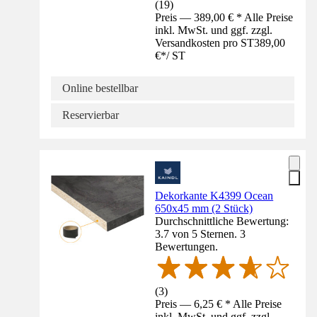
(
19
)
Preis — 389,00 € * Alle Preise
inkl. MwSt. und ggf. zzgl.
Versandkosten pro ST
389,00
€
*
/
ST
Online bestellbar
Reservierbar
Dekorkante K4399 Ocean
650x45 mm (2 Stück)
Durchschnittliche Bewertung:
3.7 von 5 Sternen. 3
Bewertungen.
(
3
)
Preis — 6,25 € * Alle Preise
inkl. MwSt. und ggf. zzgl.