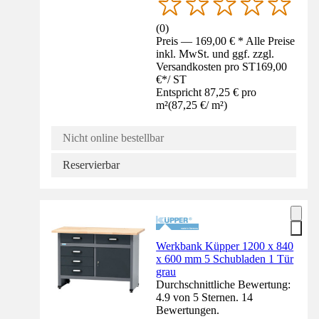
(
0
)
Preis — 169,00 € * Alle Preise
inkl. MwSt. und ggf. zzgl.
Versandkosten pro ST
169,00
€
*
/
ST
Entspricht 87,25 € pro
m²
(
87,25 €
/
m²
)
Nicht online bestellbar
Reservierbar
Werkbank Küpper 1200 x 840
x 600 mm 5 Schubladen 1 Tür
grau
Durchschnittliche Bewertung:
4.9 von 5 Sternen. 14
Bewertungen.