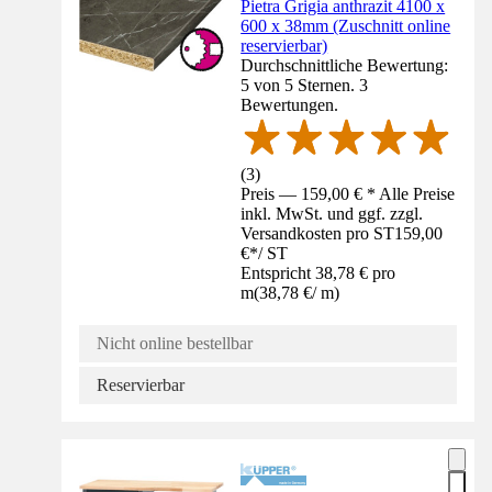
Pietra Grigia anthrazit 4100 x
600 x 38mm (Zuschnitt online
reservierbar)
Durchschnittliche Bewertung:
5 von 5 Sternen. 3
Bewertungen.
(
3
)
Preis — 159,00 € * Alle Preise
inkl. MwSt. und ggf. zzgl.
Versandkosten pro ST
159,00
€
*
/
ST
Entspricht 38,78 € pro
m
(
38,78 €
/
m
)
Nicht online bestellbar
Reservierbar