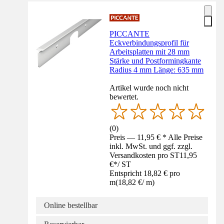
PICCANTE
Eckverbindungsprofil für
Arbeitsplatten mit 28 mm
Stärke und Postformingkante
Radius 4 mm Länge: 635 mm
Artikel wurde noch nicht
bewertet.
(
0
)
Preis — 11,95 € * Alle Preise
inkl. MwSt. und ggf. zzgl.
Versandkosten pro ST
11,95
€
*
/
ST
Entspricht 18,82 € pro
m
(
18,82 €
/
m
)
Online bestellbar