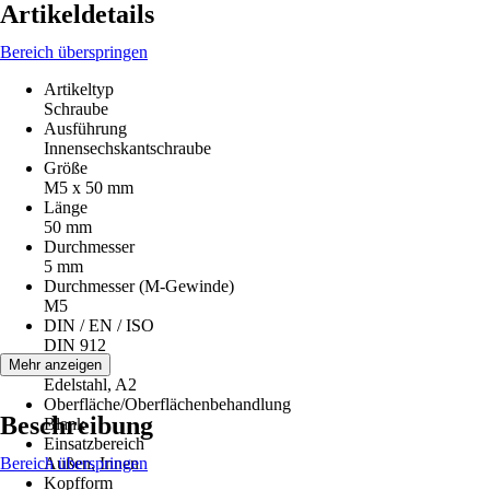
Artikeldetails
Bereich überspringen
Artikeltyp
Schraube
Ausführung
Innensechskantschraube
Größe
M5 x 50 mm
Länge
50 mm
Durchmesser
5 mm
Durchmesser (M-Gewinde)
M5
DIN / EN / ISO
DIN 912
Material
Mehr anzeigen
Edelstahl, A2
Oberfläche/Oberflächenbehandlung
Beschreibung
Blank
Einsatzbereich
Bereich überspringen
Außen, Innen
Kopfform