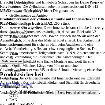
Brauchst Du vielseitige und langlebige Schrauben für Deine Projekte?
Zylinderkopf
Kein Problem. Die Zylinderschraube mit Innensechskant DIN 912
Antrieb
M5x50 mm aus Edelstahl A2 bietet Dir genau das.
Innensechskant (SW)
Größenangabe zu Antrieb
Produktmerkmale der Zylinderschraube mit Innensechskant DIN
S 4
912 M5x50 mm aus Edelstahl A2, 200 Stück
Gewinde-Typ
Darum solltest Du zugreifen: Diese Innensechskantschraube überzeugt
Metrisches Gewinde
durch ihre hohe Korrosionsbeständigkeit, da sie aus Edelstahl A2
Gewindeart
gefertigt ist. Sie eignet sich ideal sowohl für den Innen- als auch den
Teilgewinde
Außenbereich, ohne dass das Material Rost ansetzt. Der Antrieb mit
Inhalt
Innensechskant sorgt für sicheren Halt beim Anziehen und eine
200 Stück
einfache Verarbeitung, selbst an schwer zugänglichen Stellen. Die
d
Schraube mit metrischem Teilgewinde nach DIN 912 bietet eine stabile
5 mm
und feste Verbindung für unterschiedliche Anwendungen. Der
dk
Zylinderkopf ermöglicht eine flache Montage und sorgt für eine
Mehr anzeigen
8,5 mm
saubere Optik. Mit einer Länge von 50 mm und einem
l
Gewindedurchmesser von M5 ist diese Schraube vielseitig einsetzbar.
50 mm
Produktsicherheit
k
Festgezurrt: Die Zylinderschraube mit Innensechskant aus Edelstahl
5 mm
A2 kombiniert Korrosionsbeständigkeit und Stabilität für dauerhafte
s
Bereich überspringen
Verbindungslösungen.
4 mm
AKN (Artikelkurznummer)
Verantwortlich für Produktsicherheit:
.
Siehe Herstellerinformationen
GTP2
EAN
4001796604522