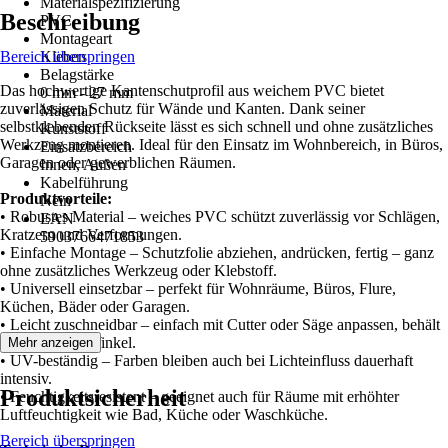
Materialspezifizierung
Beschreibung
PVC
Montageart
Bereich überspringen
Kleben
Belagstärke
Das hochwertige Kantenschutprofil aus weichem PVC bietet
0 mm - 27 mm
zuverlässigen Schutz für Wände und Kanten. Dank seiner
Material
selbstklebenden Rückseite lässt es sich schnell und ohne zusätzliches
Kunststoff
Werkzeug montieren. Ideal für den Einsatz im Wohnbereich, in Büros,
Einsatzbereich
Garagen oder gewerblichen Räumen.
Innen, Außen
Kabelführung
Produktvorteile:
Nein
• Robustes Material – weiches PVC schützt zuverlässig vor Schlägen,
EAN
Kratzern und Verformungen.
5903766471853
• Einfache Montage – Schutzfolie abziehen, andrücken, fertig – ganz
ohne zusätzliches Werkzeug oder Klebstoff.
• Universell einsetzbar – perfekt für Wohnräume, Büros, Flure,
Küchen, Bäder oder Garagen.
• Leicht zuschneidbar – einfach mit Cutter oder Säge anpassen, behält
sauberen 90°-Winkel.
Mehr anzeigen
• UV-beständig – Farben bleiben auch bei Lichteinfluss dauerhaft
intensiv.
Produktsicherheit
• Feuchtigkeitsresistent – geeignet auch für Räume mit erhöhter
Luftfeuchtigkeit wie Bad, Küche oder Waschküche.
Bereich überspringen