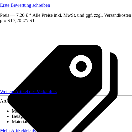
Erste Bewertung schreiben
Preis — 7,20 € * Alle Preise inkl. MwSt. und ggf. zzgl. Versandkosten
pro ST
7,20 €
*
/
ST
Weitere Artikel des Verkäufers
Art.-Nr.
12586333
Montageart
:
Kleben
Belagstärke
:
0 mm - 27 mm
Materialspezifizierung
:
PVC
Mehr Artikeldetails