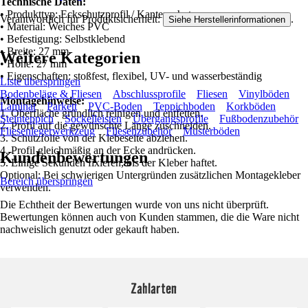
Technische Daten:
• Produkttyp: Eckschutzprofil / Kantenschutz
Verantwortlich für Produktsicherheit:
.
Siehe Herstellerinformationen
• Material: Weiches PVC
• Befestigung: Selbstklebend
• Breite: 27 mm
Weitere Kategorien
• Höhe: 27 mm
• Eigenschaften: stoßfest, flexibel, UV- und wasserbeständig
Liste überspringen
Bodenbeläge & Fliesen
Abschlussprofile
Fliesen
Vinylböden
Montagehinweise:
Laminat
Parkett
PVC-Boden
Teppichboden
Korkböden
1. Oberfläche gründlich reinigen und entfetten.
Steinteppich
Sockelleisten
Übergangsprofile
Fußbodenzubehör
2. Profil auf die gewünschte Länge zuschneiden.
Fliesenlegerwerkzeug
Fliesenzubehör
Musterböden
3. Schutzfolie von der Klebeseite abziehen.
4. Profil gleichmäßig an der Ecke andrücken.
Kundenbewertungen
5. Einige Sekunden fixieren, bis der Kleber haftet.
Optional: Bei schwierigen Untergründen zusätzlichen Montagekleber
Bereich überspringen
verwenden.
Die Echtheit der Bewertungen wurde von uns nicht überprüft.
Bewertungen können auch von Kunden stammen, die die Ware nicht
nachweislich genutzt oder gekauft haben.
Zahlarten