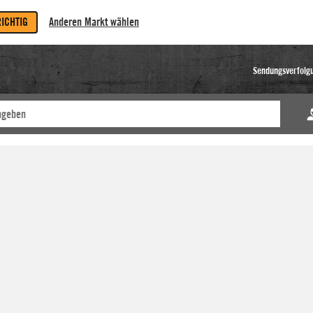
RICHTIG
Anderen Markt wählen
Sendungsverfolg