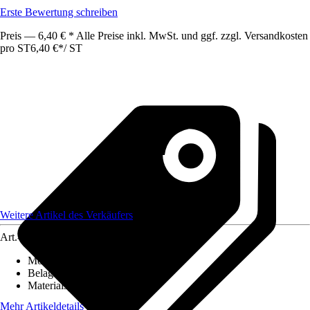
Erste Bewertung schreiben
Preis — 6,40 € * Alle Preise inkl. MwSt. und ggf. zzgl. Versandkosten
pro ST
6,40 €
*
/
ST
Weitere Artikel des Verkäufers
Art.-Nr.
12586326
Montageart
:
Kleben
Belagstärke
:
0 mm - 27 mm
Materialspezifizierung
:
PVC
Mehr Artikeldetails