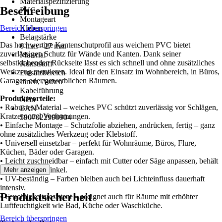
Materialspezifizierung
Beschreibung
PVC
Montageart
Bereich überspringen
Kleben
Belagstärke
Das hochwertige Kantenschutprofil aus weichem PVC bietet
0 mm - 27 mm
zuverlässigen Schutz für Wände und Kanten. Dank seiner
Material
selbstklebenden Rückseite lässt es sich schnell und ohne zusätzliches
Kunststoff
Werkzeug montieren. Ideal für den Einsatz im Wohnbereich, in Büros,
Einsatzbereich
Garagen oder gewerblichen Räumen.
Innen, Außen
Kabelführung
Produktvorteile:
Nein
• Robustes Material – weiches PVC schützt zuverlässig vor Schlägen,
EAN
Kratzern und Verformungen.
5907022990904
• Einfache Montage – Schutzfolie abziehen, andrücken, fertig – ganz
ohne zusätzliches Werkzeug oder Klebstoff.
• Universell einsetzbar – perfekt für Wohnräume, Büros, Flure,
Küchen, Bäder oder Garagen.
• Leicht zuschneidbar – einfach mit Cutter oder Säge anpassen, behält
sauberen 90°-Winkel.
Mehr anzeigen
• UV-beständig – Farben bleiben auch bei Lichteinfluss dauerhaft
intensiv.
Produktsicherheit
• Feuchtigkeitsresistent – geeignet auch für Räume mit erhöhter
Luftfeuchtigkeit wie Bad, Küche oder Waschküche.
Bereich überspringen