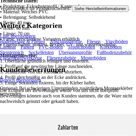
Technische Daten:
• Produkttyp: Eckschutzprofil / Kantenschutz
Verantwortlich für Produktsicherheit:
.
Siehe Herstellerinformationen
• Material: Weiches PVC
• Befestigung: Selbstklebend
• Breite: 40 mm
Weitere Kategorien
• Höhe: 40 mm
• Länge: 70 cm
Liste überspringen
• Farbe: verschiedene Varianten erhältlich
Bodenbeläge & Fliesen
Abschlussprofile
Fliesen
Vinylböden
• Eigenschaften: stoßfest, flexibel, UV- und wasserbeständig
Laminat
Parkett
PVC-Boden
Teppichboden
Korkböden
Steinteppich
Sockelleisten
Übergangsprofile
Fußbodenzubehör
Montagehinweise:
Fliesenlegerwerkzeug
Fliesenzubehör
Musterböden
1. Oberfläche gründlich reinigen und entfetten.
2. Profil auf die gewünschte Länge zuschneiden.
Kundenbewertungen
3. Schutzfolie von der Klebeseite abziehen.
4. Profil gleichmäßig an der Ecke andrücken.
Bereich überspringen
5. Einige Sekunden fixieren, bis der Kleber haftet.
Optional: Bei schwierigen Untergründen zusätzlichen Montagekleber
Die Echtheit der Bewertungen wurde von uns nicht überprüft.
verwenden.
Bewertungen können auch von Kunden stammen, die die Ware nicht
nachweislich genutzt oder gekauft haben.
Zahlarten