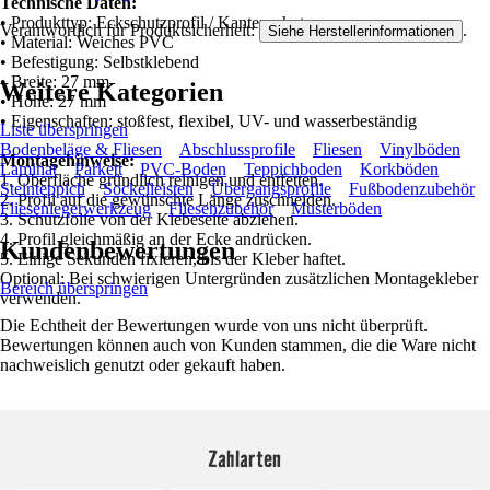
Technische Daten:
• Produkttyp: Eckschutzprofil / Kantenschutz
Verantwortlich für Produktsicherheit:
.
Siehe Herstellerinformationen
• Material: Weiches PVC
• Befestigung: Selbstklebend
• Breite: 27 mm
Weitere Kategorien
• Höhe: 27 mm
• Eigenschaften: stoßfest, flexibel, UV- und wasserbeständig
Liste überspringen
Bodenbeläge & Fliesen
Abschlussprofile
Fliesen
Vinylböden
Montagehinweise:
Laminat
Parkett
PVC-Boden
Teppichboden
Korkböden
1. Oberfläche gründlich reinigen und entfetten.
Steinteppich
Sockelleisten
Übergangsprofile
Fußbodenzubehör
2. Profil auf die gewünschte Länge zuschneiden.
Fliesenlegerwerkzeug
Fliesenzubehör
Musterböden
3. Schutzfolie von der Klebeseite abziehen.
4. Profil gleichmäßig an der Ecke andrücken.
Kundenbewertungen
5. Einige Sekunden fixieren, bis der Kleber haftet.
Optional: Bei schwierigen Untergründen zusätzlichen Montagekleber
Bereich überspringen
verwenden.
Die Echtheit der Bewertungen wurde von uns nicht überprüft.
Bewertungen können auch von Kunden stammen, die die Ware nicht
nachweislich genutzt oder gekauft haben.
Zahlarten