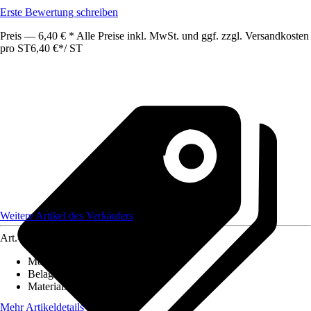
Erste Bewertung schreiben
Preis — 6,40 € * Alle Preise inkl. MwSt. und ggf. zzgl. Versandkosten
pro ST
6,40 €
*
/
ST
Weitere Artikel des Verkäufers
Art.-Nr.
12586320
Montageart
:
Kleben
Belagstärke
:
0 mm - 27 mm
Materialspezifizierung
:
PVC
Mehr Artikeldetails