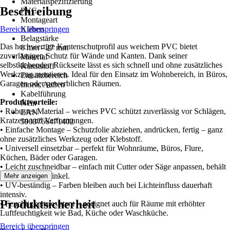
Materialspezifizierung
Beschreibung
PVC
Montageart
Bereich überspringen
Kleben
Belagstärke
Das hochwertige Kantenschutprofil aus weichem PVC bietet
0 mm - 27 mm
zuverlässigen Schutz für Wände und Kanten. Dank seiner
Material
selbstklebenden Rückseite lässt es sich schnell und ohne zusätzliches
Kunststoff
Werkzeug montieren. Ideal für den Einsatz im Wohnbereich, in Büros,
Einsatzbereich
Garagen oder gewerblichen Räumen.
Innen, Außen
Kabelführung
Produktvorteile:
Nein
• Robustes Material – weiches PVC schützt zuverlässig vor Schlägen,
EAN
Kratzern und Verformungen.
5903766471402
• Einfache Montage – Schutzfolie abziehen, andrücken, fertig – ganz
ohne zusätzliches Werkzeug oder Klebstoff.
• Universell einsetzbar – perfekt für Wohnräume, Büros, Flure,
Küchen, Bäder oder Garagen.
• Leicht zuschneidbar – einfach mit Cutter oder Säge anpassen, behält
sauberen 90°-Winkel.
Mehr anzeigen
• UV-beständig – Farben bleiben auch bei Lichteinfluss dauerhaft
intensiv.
Produktsicherheit
• Feuchtigkeitsresistent – geeignet auch für Räume mit erhöhter
Luftfeuchtigkeit wie Bad, Küche oder Waschküche.
Bereich überspringen