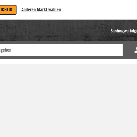
RICHTIG
Anderen Markt wählen
Sendungsverfolg