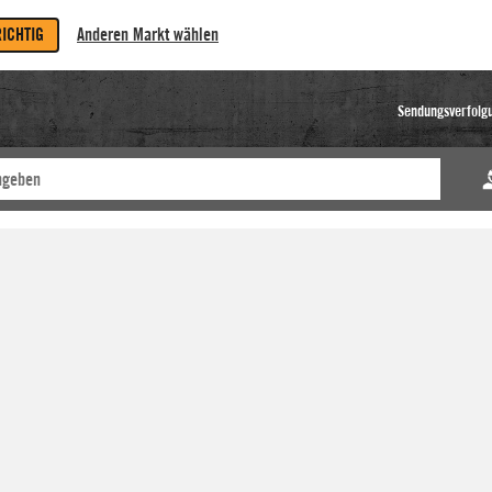
RICHTIG
Anderen Markt wählen
Sendungsverfolg