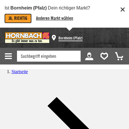
Ist
Bornheim (Pfalz)
Dein richtiger Markt?
JA, RICHTIG
Anderen Markt wählen
Bornheim (Pfalz)
Startseite