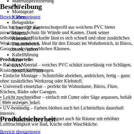
Materialspezifizierung
Beschreibung
PVC
Montageart
Bereich überspringen
Kleben
Belagstärke
Das hochwertige Kantenschutprofil aus weichem PVC bietet
0 mm - 27 mm
zuverlässigen Schutz für Wände und Kanten. Dank seiner
Material
selbstklebenden Rückseite lässt es sich schnell und ohne zusätzliches
Kunststoff
Werkzeug montieren. Ideal für den Einsatz im Wohnbereich, in Büros,
Einsatzbereich
Garagen oder gewerblichen Räumen.
Innen, Außen
Kabelführung
Produktvorteile:
Nein
• Robustes Material – weiches PVC schützt zuverlässig vor Schlägen,
EAN
Kratzern und Verformungen.
5903766477503
• Einfache Montage – Schutzfolie abziehen, andrücken, fertig – ganz
ohne zusätzliches Werkzeug oder Klebstoff.
• Universell einsetzbar – perfekt für Wohnräume, Büros, Flure,
Küchen, Bäder oder Garagen.
• Leicht zuschneidbar – einfach mit Cutter oder Säge anpassen, behält
sauberen 90°-Winkel.
Mehr anzeigen
• UV-beständig – Farben bleiben auch bei Lichteinfluss dauerhaft
intensiv.
Produktsicherheit
• Feuchtigkeitsresistent – geeignet auch für Räume mit erhöhter
Luftfeuchtigkeit wie Bad, Küche oder Waschküche.
Bereich überspringen