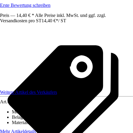
Erste Bewertung schreiben
Preis — 14,40 € * Alle Preise inkl. MwSt. und ggf. zzgl.
Versandkosten pro ST
14,40 €
*
/
ST
Weitere Artikel des Verkäufers
Art.-Nr.
12586426
Montageart
:
Kleben
Belagstärke
:
0 mm - 27 mm
Materialspezifizierung
:
PVC
Mehr Artikeldetails