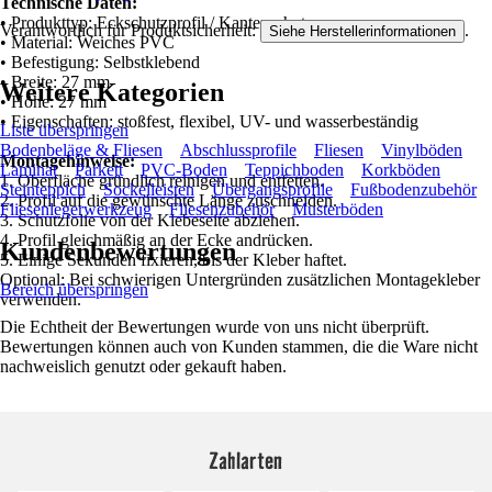
Technische Daten:
• Produkttyp: Eckschutzprofil / Kantenschutz
Verantwortlich für Produktsicherheit:
.
Siehe Herstellerinformationen
• Material: Weiches PVC
• Befestigung: Selbstklebend
• Breite: 27 mm
Weitere Kategorien
• Höhe: 27 mm
• Eigenschaften: stoßfest, flexibel, UV- und wasserbeständig
Liste überspringen
Bodenbeläge & Fliesen
Abschlussprofile
Fliesen
Vinylböden
Montagehinweise:
Laminat
Parkett
PVC-Boden
Teppichboden
Korkböden
1. Oberfläche gründlich reinigen und entfetten.
Steinteppich
Sockelleisten
Übergangsprofile
Fußbodenzubehör
2. Profil auf die gewünschte Länge zuschneiden.
Fliesenlegerwerkzeug
Fliesenzubehör
Musterböden
3. Schutzfolie von der Klebeseite abziehen.
4. Profil gleichmäßig an der Ecke andrücken.
Kundenbewertungen
5. Einige Sekunden fixieren, bis der Kleber haftet.
Optional: Bei schwierigen Untergründen zusätzlichen Montagekleber
Bereich überspringen
verwenden.
Die Echtheit der Bewertungen wurde von uns nicht überprüft.
Bewertungen können auch von Kunden stammen, die die Ware nicht
nachweislich genutzt oder gekauft haben.
Zahlarten