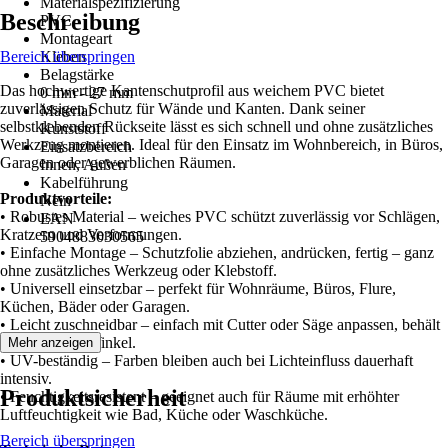
Materialspezifizierung
Beschreibung
PVC
Montageart
Bereich überspringen
Kleben
Belagstärke
Das hochwertige Kantenschutprofil aus weichem PVC bietet
0 mm - 27 mm
zuverlässigen Schutz für Wände und Kanten. Dank seiner
Material
selbstklebenden Rückseite lässt es sich schnell und ohne zusätzliches
Kunststoff
Werkzeug montieren. Ideal für den Einsatz im Wohnbereich, in Büros,
Einsatzbereich
Garagen oder gewerblichen Räumen.
Innen, Außen
Kabelführung
Produktvorteile:
Nein
• Robustes Material – weiches PVC schützt zuverlässig vor Schlägen,
EAN
Kratzern und Verformungen.
5904883030565
• Einfache Montage – Schutzfolie abziehen, andrücken, fertig – ganz
ohne zusätzliches Werkzeug oder Klebstoff.
• Universell einsetzbar – perfekt für Wohnräume, Büros, Flure,
Küchen, Bäder oder Garagen.
• Leicht zuschneidbar – einfach mit Cutter oder Säge anpassen, behält
sauberen 90°-Winkel.
Mehr anzeigen
• UV-beständig – Farben bleiben auch bei Lichteinfluss dauerhaft
intensiv.
Produktsicherheit
• Feuchtigkeitsresistent – geeignet auch für Räume mit erhöhter
Luftfeuchtigkeit wie Bad, Küche oder Waschküche.
Bereich überspringen