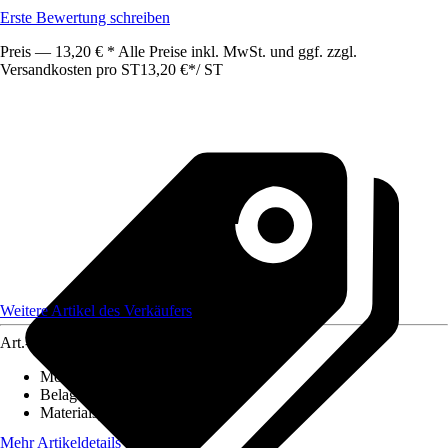
Erste Bewertung schreiben
Preis — 13,20 € * Alle Preise inkl. MwSt. und ggf. zzgl.
Versandkosten pro ST
13,20 €
*
/
ST
Weitere Artikel des Verkäufers
Art.-Nr.
12586360
Montageart
:
Kleben
Belagstärke
:
0 mm - 27 mm
Materialspezifizierung
:
PVC
Mehr Artikeldetails