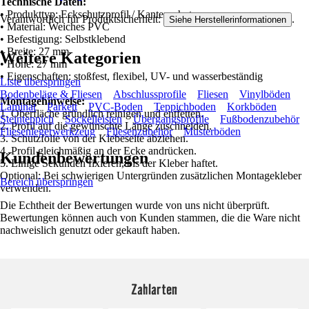
Technische Daten:
• Produkttyp: Eckschutzprofil / Kantenschutz
Verantwortlich für Produktsicherheit:
.
Siehe Herstellerinformationen
• Material: Weiches PVC
• Befestigung: Selbstklebend
• Breite: 27 mm
Weitere Kategorien
• Höhe: 27 mm
• Eigenschaften: stoßfest, flexibel, UV- und wasserbeständig
Liste überspringen
Bodenbeläge & Fliesen
Abschlussprofile
Fliesen
Vinylböden
Montagehinweise:
Laminat
Parkett
PVC-Boden
Teppichboden
Korkböden
1. Oberfläche gründlich reinigen und entfetten.
Steinteppich
Sockelleisten
Übergangsprofile
Fußbodenzubehör
2. Profil auf die gewünschte Länge zuschneiden.
Fliesenlegerwerkzeug
Fliesenzubehör
Musterböden
3. Schutzfolie von der Klebeseite abziehen.
4. Profil gleichmäßig an der Ecke andrücken.
Kundenbewertungen
5. Einige Sekunden fixieren, bis der Kleber haftet.
Optional: Bei schwierigen Untergründen zusätzlichen Montagekleber
Bereich überspringen
verwenden.
Die Echtheit der Bewertungen wurde von uns nicht überprüft.
Bewertungen können auch von Kunden stammen, die die Ware nicht
nachweislich genutzt oder gekauft haben.
Zahlarten