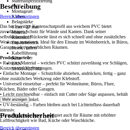
Materialspezifizierung
Beschreibung
PVC
Montageart
Bereich überspringen
Kleben
Belagstärke
Das hochwertige Kantenschutprofil aus weichem PVC bietet
0 mm - 27 mm
zuverlässigen Schutz für Wände und Kanten. Dank seiner
Material
selbstklebenden Rückseite lässt es sich schnell und ohne zusätzliches
Kunststoff
Werkzeug montieren. Ideal für den Einsatz im Wohnbereich, in Büros,
Einsatzbereich
Garagen oder gewerblichen Räumen.
Innen, Außen
Kabelführung
Produktvorteile:
Nein
• Robustes Material – weiches PVC schützt zuverlässig vor Schlägen,
EAN
Kratzern und Verformungen.
5905548227382
• Einfache Montage – Schutzfolie abziehen, andrücken, fertig – ganz
ohne zusätzliches Werkzeug oder Klebstoff.
• Universell einsetzbar – perfekt für Wohnräume, Büros, Flure,
Küchen, Bäder oder Garagen.
• Leicht zuschneidbar – einfach mit Cutter oder Säge anpassen, behält
sauberen 90°-Winkel.
Mehr anzeigen
• UV-beständig – Farben bleiben auch bei Lichteinfluss dauerhaft
intensiv.
Produktsicherheit
• Feuchtigkeitsresistent – geeignet auch für Räume mit erhöhter
Luftfeuchtigkeit wie Bad, Küche oder Waschküche.
Bereich überspringen