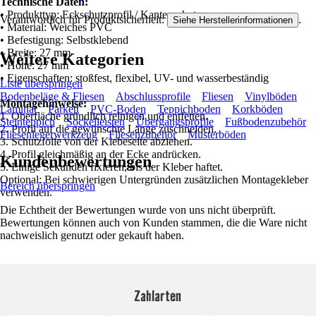
Technische Daten:
• Produkttyp: Eckschutzprofil / Kantenschutz
Verantwortlich für Produktsicherheit:
.
Siehe Herstellerinformationen
• Material: Weiches PVC
• Befestigung: Selbstklebend
• Breite: 27 mm
Weitere Kategorien
• Höhe: 27 mm
• Eigenschaften: stoßfest, flexibel, UV- und wasserbeständig
Liste überspringen
Bodenbeläge & Fliesen
Abschlussprofile
Fliesen
Vinylböden
Montagehinweise:
Laminat
Parkett
PVC-Boden
Teppichboden
Korkböden
1. Oberfläche gründlich reinigen und entfetten.
Steinteppich
Sockelleisten
Übergangsprofile
Fußbodenzubehör
2. Profil auf die gewünschte Länge zuschneiden.
Fliesenlegerwerkzeug
Fliesenzubehör
Musterböden
3. Schutzfolie von der Klebeseite abziehen.
4. Profil gleichmäßig an der Ecke andrücken.
Kundenbewertungen
5. Einige Sekunden fixieren, bis der Kleber haftet.
Optional: Bei schwierigen Untergründen zusätzlichen Montagekleber
Bereich überspringen
verwenden.
Die Echtheit der Bewertungen wurde von uns nicht überprüft.
Bewertungen können auch von Kunden stammen, die die Ware nicht
nachweislich genutzt oder gekauft haben.
Zahlarten