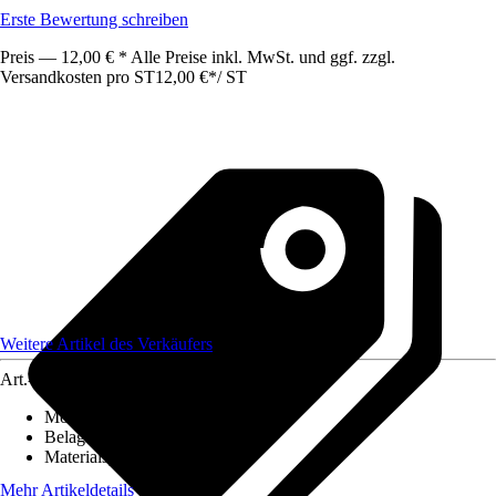
Erste Bewertung schreiben
Preis — 12,00 € * Alle Preise inkl. MwSt. und ggf. zzgl.
Versandkosten pro ST
12,00 €
*
/
ST
Weitere Artikel des Verkäufers
Art.-Nr.
12586329
Montageart
:
Kleben
Belagstärke
:
0 mm - 27 mm
Materialspezifizierung
:
PVC
Mehr Artikeldetails