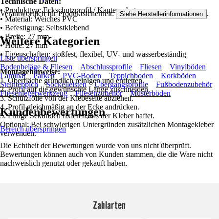
Technische Daten:
• Produkttyp: Eckschutzprofil / Kantenschutz
Verantwortlich für Produktsicherheit:
.
Siehe Herstellerinformationen
• Material: Weiches PVC
• Befestigung: Selbstklebend
• Breite: 27 mm
Weitere Kategorien
• Höhe: 27 mm
• Eigenschaften: stoßfest, flexibel, UV- und wasserbeständig
Liste überspringen
Bodenbeläge & Fliesen
Abschlussprofile
Fliesen
Vinylböden
Montagehinweise:
Laminat
Parkett
PVC-Boden
Teppichboden
Korkböden
1. Oberfläche gründlich reinigen und entfetten.
Steinteppich
Sockelleisten
Übergangsprofile
Fußbodenzubehör
2. Profil auf die gewünschte Länge zuschneiden.
Fliesenlegerwerkzeug
Fliesenzubehör
Musterböden
3. Schutzfolie von der Klebeseite abziehen.
4. Profil gleichmäßig an der Ecke andrücken.
Kundenbewertungen
5. Einige Sekunden fixieren, bis der Kleber haftet.
Optional: Bei schwierigen Untergründen zusätzlichen Montagekleber
Bereich überspringen
verwenden.
Die Echtheit der Bewertungen wurde von uns nicht überprüft.
Bewertungen können auch von Kunden stammen, die die Ware nicht
nachweislich genutzt oder gekauft haben.
Zahlarten