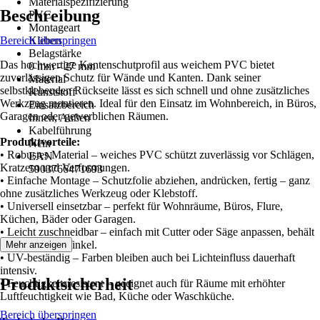
Materialspezifizierung
Beschreibung
PVC
Montageart
Bereich überspringen
Kleben
Belagstärke
Das hochwertige Kantenschutprofil aus weichem PVC bietet
0 mm - 27 mm
zuverlässigen Schutz für Wände und Kanten. Dank seiner
Material
selbstklebenden Rückseite lässt es sich schnell und ohne zusätzliches
Kunststoff
Werkzeug montieren. Ideal für den Einsatz im Wohnbereich, in Büros,
Einsatzbereich
Garagen oder gewerblichen Räumen.
Innen, Außen
Kabelführung
Produktvorteile:
Nein
• Robustes Material – weiches PVC schützt zuverlässig vor Schlägen,
EAN
Kratzern und Verformungen.
5903766471693
• Einfache Montage – Schutzfolie abziehen, andrücken, fertig – ganz
ohne zusätzliches Werkzeug oder Klebstoff.
• Universell einsetzbar – perfekt für Wohnräume, Büros, Flure,
Küchen, Bäder oder Garagen.
• Leicht zuschneidbar – einfach mit Cutter oder Säge anpassen, behält
sauberen 90°-Winkel.
Mehr anzeigen
• UV-beständig – Farben bleiben auch bei Lichteinfluss dauerhaft
intensiv.
Produktsicherheit
• Feuchtigkeitsresistent – geeignet auch für Räume mit erhöhter
Luftfeuchtigkeit wie Bad, Küche oder Waschküche.
Bereich überspringen