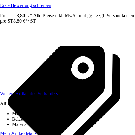
Erste Bewertung schreiben
Preis — 8,80 € * Alle Preise inkl. MwSt. und ggf. zzgl. Versandkosten
pro ST
8,80 €
*
/
ST
Weitere Artikel des Verkäufers
Art.-Nr.
12586404
Montageart
:
Kleben
Belagstärke
:
0 mm - 27 mm
Materialspezifizierung
:
PVC
Mehr Artikeldetails