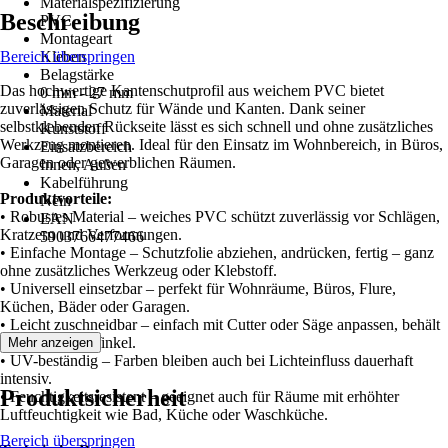
Materialspezifizierung
Beschreibung
PVC
Montageart
Bereich überspringen
Kleben
Belagstärke
Das hochwertige Kantenschutprofil aus weichem PVC bietet
0 mm - 27 mm
zuverlässigen Schutz für Wände und Kanten. Dank seiner
Material
selbstklebenden Rückseite lässt es sich schnell und ohne zusätzliches
Kunststoff
Werkzeug montieren. Ideal für den Einsatz im Wohnbereich, in Büros,
Einsatzbereich
Garagen oder gewerblichen Räumen.
Innen, Außen
Kabelführung
Produktvorteile:
Nein
• Robustes Material – weiches PVC schützt zuverlässig vor Schlägen,
EAN
Kratzern und Verformungen.
5903766477466
• Einfache Montage – Schutzfolie abziehen, andrücken, fertig – ganz
ohne zusätzliches Werkzeug oder Klebstoff.
• Universell einsetzbar – perfekt für Wohnräume, Büros, Flure,
Küchen, Bäder oder Garagen.
• Leicht zuschneidbar – einfach mit Cutter oder Säge anpassen, behält
sauberen 90°-Winkel.
Mehr anzeigen
• UV-beständig – Farben bleiben auch bei Lichteinfluss dauerhaft
intensiv.
Produktsicherheit
• Feuchtigkeitsresistent – geeignet auch für Räume mit erhöhter
Luftfeuchtigkeit wie Bad, Küche oder Waschküche.
Bereich überspringen