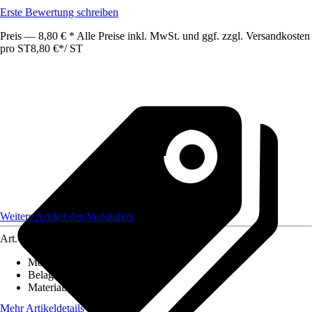
Erste Bewertung schreiben
Preis — 8,80 € * Alle Preise inkl. MwSt. und ggf. zzgl. Versandkosten
pro ST
8,80 €
*
/
ST
Weitere Artikel des Verkäufers
Art.-Nr.
12586357
Montageart
:
Kleben
Belagstärke
:
0 mm - 27 mm
Materialspezifizierung
:
PVC
Mehr Artikeldetails