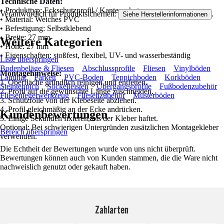
Technische Daten:
• Produkttyp: Eckschutzprofil / Kantenschutz
Verantwortlich für Produktsicherheit:
.
Siehe Herstellerinformationen
• Material: Weiches PVC
• Befestigung: Selbstklebend
• Breite: 27 mm
Weitere Kategorien
• Höhe: 27 mm
• Eigenschaften: stoßfest, flexibel, UV- und wasserbeständig
Liste überspringen
Bodenbeläge & Fliesen
Abschlussprofile
Fliesen
Vinylböden
Montagehinweise:
Laminat
Parkett
PVC-Boden
Teppichboden
Korkböden
1. Oberfläche gründlich reinigen und entfetten.
Steinteppich
Sockelleisten
Übergangsprofile
Fußbodenzubehör
2. Profil auf die gewünschte Länge zuschneiden.
Fliesenlegerwerkzeug
Fliesenzubehör
Musterböden
3. Schutzfolie von der Klebeseite abziehen.
4. Profil gleichmäßig an der Ecke andrücken.
Kundenbewertungen
5. Einige Sekunden fixieren, bis der Kleber haftet.
Optional: Bei schwierigen Untergründen zusätzlichen Montagekleber
Bereich überspringen
verwenden.
Die Echtheit der Bewertungen wurde von uns nicht überprüft.
Bewertungen können auch von Kunden stammen, die die Ware nicht
nachweislich genutzt oder gekauft haben.
Zahlarten