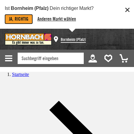
Ist
Bornheim (Pfalz)
Dein richtiger Markt?
JA, RICHTIG
Anderen Markt wählen
Bornheim (Pfalz)
Startseite