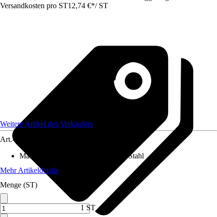
Versandkosten pro ST
12,74 €
*
/
ST
Weitere Artikel des Verkäufers
Art.-Nr.
12425815
Material Klinge
:
Chrom-Vanadium-Stahl
Mehr Artikeldetails
Menge (ST)
1 ST