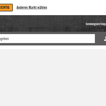
RICHTIG
Anderen Markt wählen
Sendungsverfolg