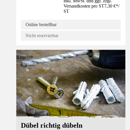
inkl. MwSt. und ggf. zzgl.
Versandkosten pro ST
7,30 €
*
/
ST
Online bestellbar
Nicht reservierbar
Ratgeber
Dübel richtig dübeln