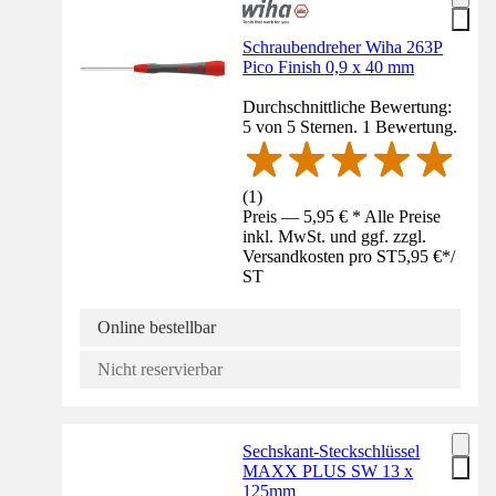
Schraubendreher Wiha 263P
Pico Finish 0,9 x 40 mm
Durchschnittliche Bewertung:
5 von 5 Sternen. 1 Bewertung.
(
1
)
Preis — 5,95 € * Alle Preise
inkl. MwSt. und ggf. zzgl.
Versandkosten pro ST
5,95 €
*
/
ST
Online bestellbar
Nicht reservierbar
Sechskant-Steckschlüssel
MAXX PLUS SW 13 x
125mm