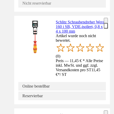
Nicht reservierbar
Schlitz Schraubendreher Wera
160 i SB, VDE-isoliert, 0,8 x
4 x 100 mm
Artikel wurde noch nicht
bewertet.
(
0
)
Preis — 11,45 € * Alle Preise
inkl. MwSt. und ggf. zzgl.
Versandkosten pro ST
11,45
€
*
/
ST
Online bestellbar
Reservierbar