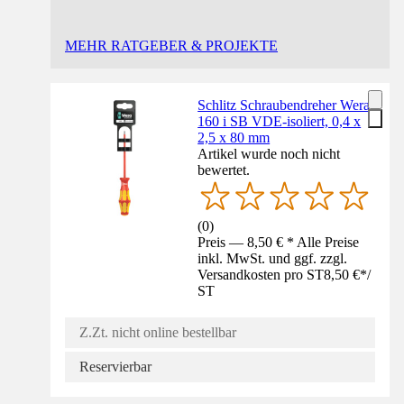
MEHR RATGEBER & PROJEKTE
Schlitz Schraubendreher Wera
160 i SB VDE-isoliert, 0,4 x
2,5 x 80 mm
Artikel wurde noch nicht
bewertet.
(
0
)
Preis — 8,50 € * Alle Preise
inkl. MwSt. und ggf. zzgl.
Versandkosten pro ST
8,50 €
*
/
ST
Z.Zt. nicht online bestellbar
Reservierbar