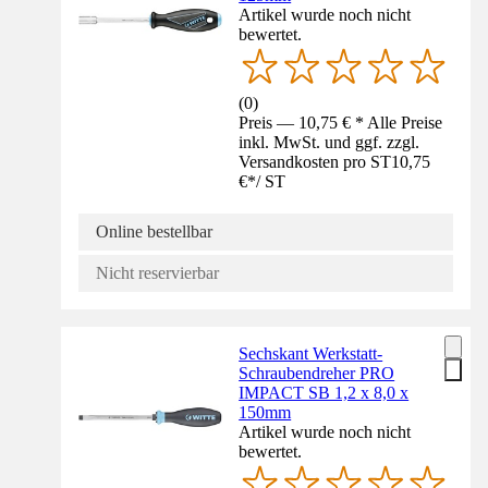
Artikel wurde noch nicht
bewertet.
(
0
)
Preis — 10,75 € * Alle Preise
inkl. MwSt. und ggf. zzgl.
Versandkosten pro ST
10,75
€
*
/
ST
Online bestellbar
Nicht reservierbar
Sechskant Werkstatt-
Schraubendreher PRO
IMPACT SB 1,2 x 8,0 x
150mm
Artikel wurde noch nicht
bewertet.