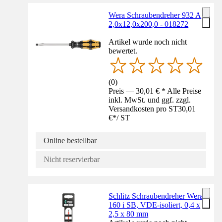
Wera Schraubendreher 932 A
2,0x12,0x200,0 - 018272
Artikel wurde noch nicht
bewertet.
(
0
)
Preis — 30,01 € * Alle Preise
inkl. MwSt. und ggf. zzgl.
Versandkosten pro ST
30,01
€
*
/
ST
Online bestellbar
Nicht reservierbar
Schlitz Schraubendreher Wera
160 i SB, VDE-isoliert, 0,4 x
2,5 x 80 mm