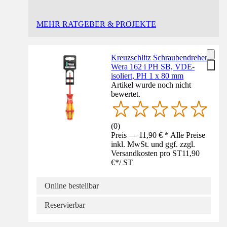
MEHR RATGEBER & PROJEKTE
Kreuzschlitz Schraubendreher
Wera 162 i PH SB, VDE-
isoliert, PH 1 x 80 mm
Artikel wurde noch nicht
bewertet.
(
0
)
Preis — 11,90 € * Alle Preise
inkl. MwSt. und ggf. zzgl.
Versandkosten pro ST
11,90
€
*
/
ST
Online bestellbar
Reservierbar