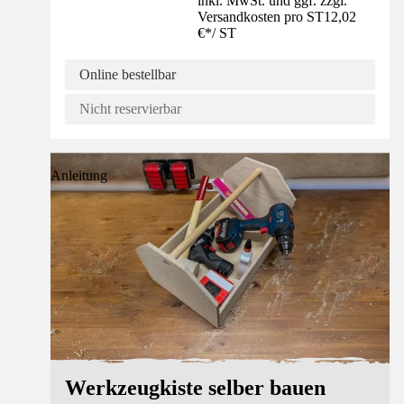
inkl. MwSt. und ggf. zzgl.
Versandkosten pro ST
12,02
€
*
/
ST
Online bestellbar
Nicht reservierbar
Anleitung
Werkzeugkiste selber bauen