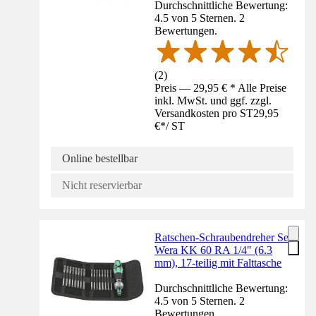
Durchschnittliche Bewertung:
4.5 von 5 Sternen. 2
Bewertungen.
(
2
)
Preis — 29,95 € * Alle Preise
inkl. MwSt. und ggf. zzgl.
Versandkosten pro ST
29,95
€
*
/
ST
Online bestellbar
Nicht reservierbar
Ratschen-Schraubendreher Set
Wera KK 60 RA 1/4" (6.3
mm), 17-teilig mit Falttasche
Durchschnittliche Bewertung:
4.5 von 5 Sternen. 2
Bewertungen.