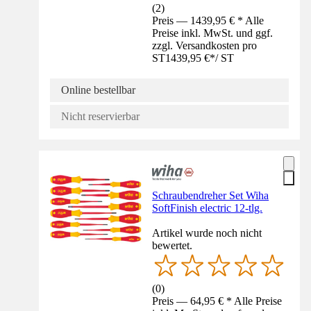
(
2
)
Preis — 1439,95 € * Alle
Preise inkl. MwSt. und ggf.
zzgl. Versandkosten pro
ST
1439,95 €
*
/
ST
Online bestellbar
Nicht reservierbar
Schraubendreher Set Wiha
SoftFinish electric 12-tlg.
Artikel wurde noch nicht
bewertet.
(
0
)
Preis — 64,95 € * Alle Preise