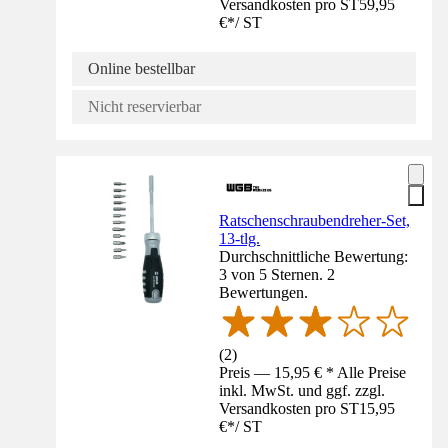
Versandkosten pro ST
59,95
€
*
/
ST
Online bestellbar
Nicht reservierbar
Ratschenschraubendreher-Set,
13-tlg.
Durchschnittliche Bewertung:
3 von 5 Sternen. 2
Bewertungen.
(
2
)
Preis — 15,95 € * Alle Preise
inkl. MwSt. und ggf. zzgl.
Versandkosten pro ST
15,95
€
*
/
ST