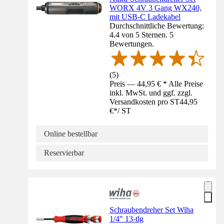
WORX 4V 3 Gang WX240,
mit USB-C Ladekabel
Durchschnittliche Bewertung:
4.4 von 5 Sternen. 5
Bewertungen.
(
5
)
Preis — 44,95 € * Alle Preise
inkl. MwSt. und ggf. zzgl.
Versandkosten pro ST
44,95
€
*
/
ST
Online bestellbar
Reservierbar
Schraubendreher Set Wiha
1/4" 13-tlg