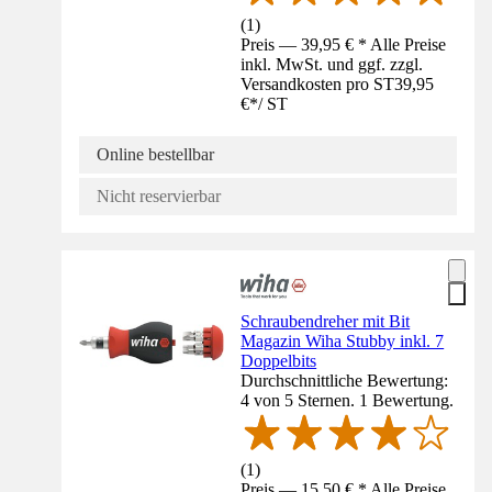
(
1
)
Preis — 39,95 € * Alle Preise
inkl. MwSt. und ggf. zzgl.
Versandkosten pro ST
39,95
€
*
/
ST
Online bestellbar
Nicht reservierbar
Schraubendreher mit Bit
Magazin Wiha Stubby inkl. 7
Doppelbits
Durchschnittliche Bewertung:
4 von 5 Sternen. 1 Bewertung.
(
1
)
Preis — 15,50 € * Alle Preise