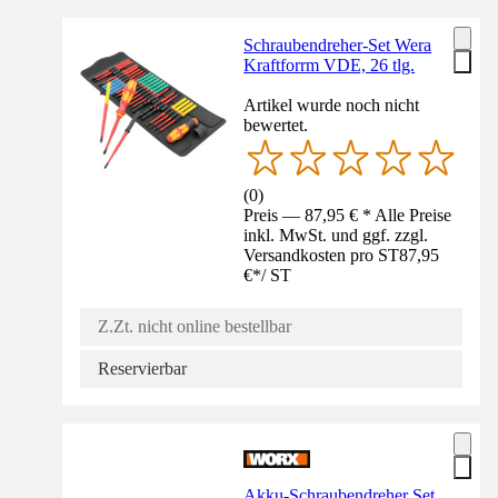
Schraubendreher-Set Wera
Kraftforrm VDE, 26 tlg.
Artikel wurde noch nicht
bewertet.
(
0
)
Preis — 87,95 € * Alle Preise
inkl. MwSt. und ggf. zzgl.
Versandkosten pro ST
87,95
€
*
/
ST
Z.Zt. nicht online bestellbar
Reservierbar
Akku-Schraubendreher Set