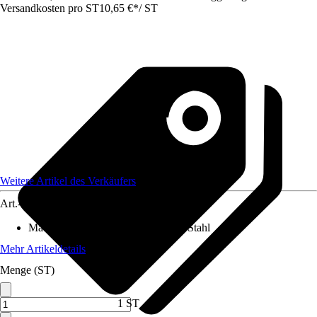
Versandkosten pro ST
10,65 €
*
/
ST
Weitere Artikel des Verkäufers
Art.-Nr.
12425752
Material Klinge
:
Chrom-Vanadium-Stahl
Mehr Artikeldetails
Menge (ST)
1 ST