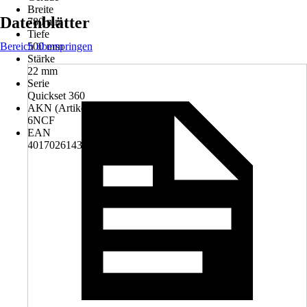
Breite
Datenblätter
780 mm
Tiefe
Bereich überspringen
500 mm
Stärke
22 mm
Serie
Quickset 360
AKN (Artikelkurznummer)
6NCF
EAN
4017026143617