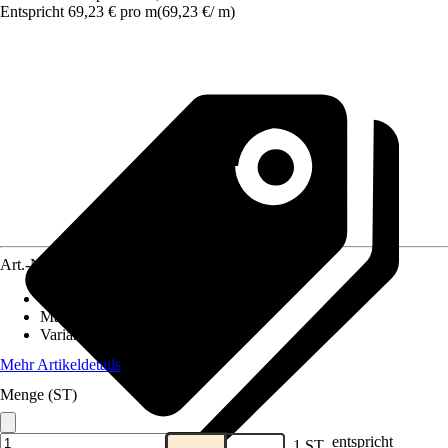
Entspricht 69,23 € pro m
(
69,23 €
/
m
)
Art.-Nr.
10204109
Dekoroptik
:
Holz
Material
:
Spanplatte
Variante
:
Mit Ausschnitt
Mehr Artikeldetails
Menge (ST)
entspricht
1 ST