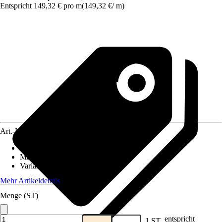
Entspricht 149,32 € pro m
(
149,32 €
/
m
)
Art.-Nr.
10204108
Dekoroptik
:
Holz
Material
:
Spanplatte
Variante
:
Mit Ausschnitt
Mehr Artikeldetails
Menge (ST)
entspricht
1 ST