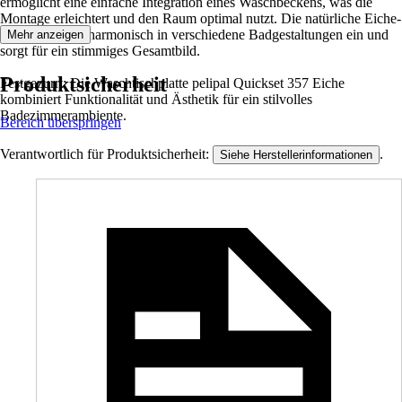
ermöglicht eine einfache Integration eines Waschbeckens, was die
Montage erleichtert und den Raum optimal nutzt. Die natürliche Eiche-
Optik fügt sich harmonisch in verschiedene Badgestaltungen ein und
Mehr anzeigen
sorgt für ein stimmiges Gesamtbild.
Produktsicherheit
Festgezurrt: Die Waschtischplatte pelipal Quickset 357 Eiche
kombiniert Funktionalität und Ästhetik für ein stilvolles
Badezimmerambiente.
Bereich überspringen
Verantwortlich für Produktsicherheit:
.
Siehe Herstellerinformationen