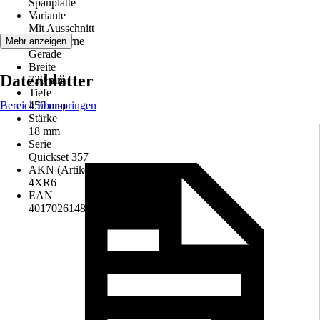
Spanplatte
Variante
Mit Ausschnitt
Kante vorne
Mehr anzeigen
Gerade
Breite
Datenblätter
730 mm
Tiefe
Bereich überspringen
450 mm
Stärke
18 mm
Serie
Quickset 357
AKN (Artikelkurznummer)
4XR6
EAN
4017026148506