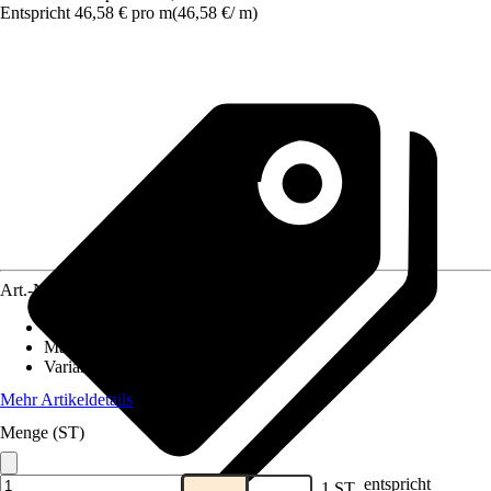
Entspricht 46,58 € pro m
(
46,58 €
/
m
)
Art.-Nr.
10477365
Dekoroptik
:
Holz
Material
:
Spanplatte
Variante
:
Ohne Ausschnitt
Mehr Artikeldetails
Menge (ST)
entspricht
1 ST