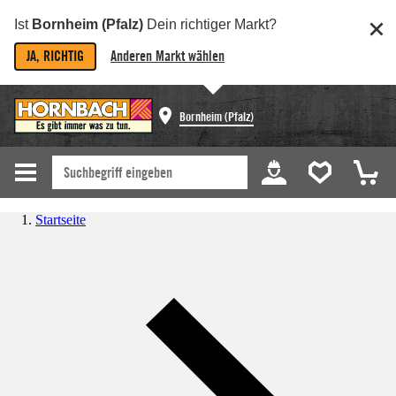
Ist
Bornheim (Pfalz)
Dein richtiger Markt?
JA, RICHTIG
Anderen Markt wählen
Bornheim (Pfalz)
Startseite