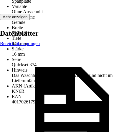
Spanplatte
Variante
Ohne Ausschnitt
Kante vorne
Mehr anzeigen
Gerade
Breite
Datenblätter
730 mm
Tiefe
Bereich überspringen
445 mm
Stärke
16 mm
Serie
Quickset 374
Hinweis
Das Waschbecken und der Unterschrank sind nicht im
Lieferumfang enthalten.
AKN (Artikelkurznummer)
KN6R
EAN
4017026179814