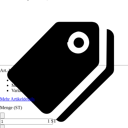
Art.-Nr.
10193430
Dekoroptik
:
Schiefer
Material
:
Spanplatte
Variante
:
Ohne Ausschnitt
Mehr Artikeldetails
Menge (ST)
1 ST