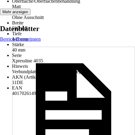
Oberfläche/Oberflächenbehandlung
Matt
Variante
Mehr anzeigen
Ohne Ausschnitt
Breite
Datenblätter
580 mm
Tiefe
Bereich überspringen
445 mm
Stärke
40 mm
Serie
Xpressline 4035
Hinweis
Verbundplatte mit Schichtstoff belegt
AKN (Artikelkurznummer)
11DE
EAN
4017026149978