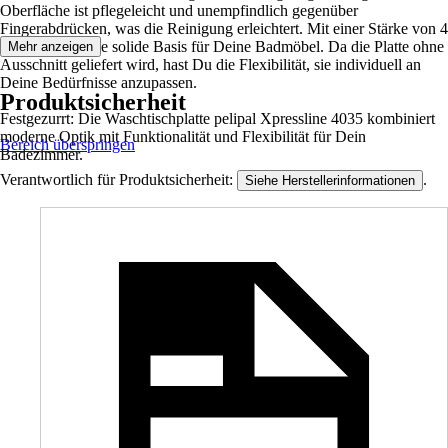
Oberfläche ist pflegeleicht und unempfindlich gegenüber
Fingerabdrücken, was die Reinigung erleichtert. Mit einer Stärke von 4
cm bietet sie eine solide Basis für Deine Badmöbel. Da die Platte ohne
Mehr anzeigen
Ausschnitt geliefert wird, hast Du die Flexibilität, sie individuell an
Deine Bedürfnisse anzupassen.
Produktsicherheit
Festgezurrt: Die Waschtischplatte pelipal Xpressline 4035 kombiniert
moderne Optik mit Funktionalität und Flexibilität für Dein
Bereich überspringen
Badezimmer.
Verantwortlich für Produktsicherheit:
.
Siehe Herstellerinformationen