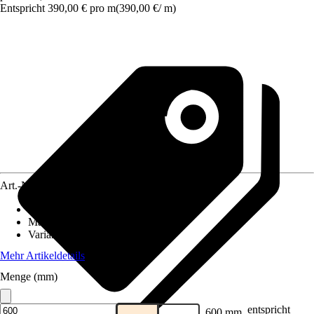
Entspricht 390,00 € pro m
(
390,00 €
/
m
)
Art.-Nr.
10476927
Dekoroptik
:
Holz
Material
:
Spanplatte
Variante
:
Ohne Ausschnitt
Mehr Artikeldetails
Menge (mm)
entspricht
600 mm