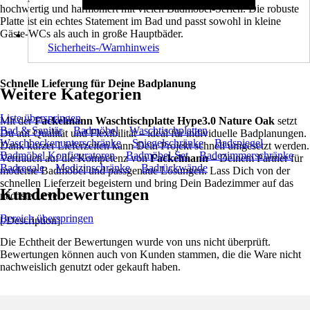
hochwertig und harmoniert mit vielen Badmöbel-Serien. Die robuste
Platte ist ein echtes Statement im Bad und passt sowohl in kleine
Gäste-WCs als auch in große Hauptbäder.
Sicherheits-/Warnhinweis
Schnelle Lieferung für Deine Badplanung
Weitere Kategorien
Liste überspringen
Mit der
Fackelmann Waschtischplatte Hype3.0 Nature Oak
setzt
Bad & Sanitär
Badmöbel
Waschtischplatten
Du auf Qualität und Flexibilität – ideal für individuelle Badplanungen.
Waschbeckenunterschränke
Spiegelschränke
Badspiegel
Dank kurzer Lieferzeiten kann Dein Projekt schnell umgesetzt werden.
Badmöbel Konfiguratoren
Badmöbel-Set
Badezimmerschränke
Vertrauen auf die Kompetenz von
Fackelmann
– Deinem Partner für
Badregale
Medizinschränke
Badrückwände
moderne Badmöbel und passgenaue Lösungen. Lass Dich von der
schnellen Lieferzeit begeistern und bring Dein Badezimmer auf das
Kundenbewertungen
nächste Level.
Bereich überspringen
[/Description]
Die Echtheit der Bewertungen wurde von uns nicht überprüft.
Bewertungen können auch von Kunden stammen, die die Ware nicht
nachweislich genutzt oder gekauft haben.