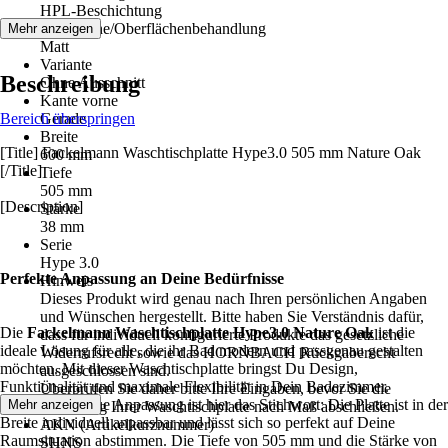
HPL-Beschichtung
Oberfläche/Oberflächenbehandlung
Mehr anzeigen
Matt
Variante
Beschreibung
Ohne Ausschnitt
Kante vorne
Bereich überspringen
Gerade
Breite
[Title] Fackelmann Waschtischplatte Hype3.0 505 mm Nature Oak
600 mm
[/Title]
Tiefe
505 mm
[Description]
Stärke
38 mm
Serie
Hype 3.0
Perfekte Anpassung an Deine Bedürfnisse
Hinweis
Dieses Produkt wird genau nach Ihren persönlichen Angaben
und Wünschen hergestellt. Bitte haben Sie Verständnis dafür,
Die
Fackelmann Waschtischplatte Hype3.0 Nature Oak
ist die
dass für individuell konfigurierte Produkte das gesetzliche
ideale Lösung für alle, die ihr Bad modern und passgenau gestalten
Widerrufsrecht sowie das HORNBACH Rückgaberecht
möchten. Mit dieser Waschtischplatte bringst Du Design,
ausgeschlossen sind.
Funktionalität und maximale Flexibilität in Dein Badezimmer.
Überprüfen Sie daher bitte Ihre Eingaben, bevor Sie die
Millimetergenaue Anpassung ist hier das Stichwort: Die Platte ist in der
Mehr anzeigen
Bestellung Ihrer Waschtischplatte nach Maß abschließen.
Breite individuell anpassbar und lässt sich so perfekt auf Deine
AKN (Artikelkurznummer)
Raumsituation abstimmen. Die Tiefe von 505 mm und die Stärke von
SHNS