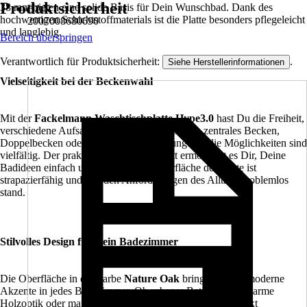
Produktsicherheit
38 mm bieten eine solide Basis für Dein Wunschbad. Dank des
EAN
hochwertigen Schichtstoffmaterials ist die Platte besonders pflegeleicht
2007008680690
und langlebig.
Bereich überspringen
Verantwortlich für Produktsicherheit:
.
Siehe Herstellerinformationen
Vielseitigkeit bei der Beckenwahl
Mit der
Fackelmann Waschtischplatte Hype3.0
hast Du die Freiheit,
verschiedene Aufsatzbecken zu montieren. Ob zentrales Becken,
Doppelbecken oder asymmetrische Lösungen – die Möglichkeiten sind
vielfältig. Der praktische Selbstausschnitt ermöglicht es Dir, Deine
Badideen einfach umzusetzen. Die Oberfläche der Platte ist
strapazierfähig und hält den Anforderungen des Alltags problemlos
stand.
Stilvolles Design für Dein Badezimmer
Die Oberfläche in der Farbe
Nature Oak
bringt Stil und moderne
Akzente in jedes Badezimmer. Ob urbaner Beton-Look, warme
Holzoptik oder markante Steinstruktur – jede Variante wirkt