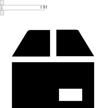
Verkauf durch:
HORNBACH
1 ST