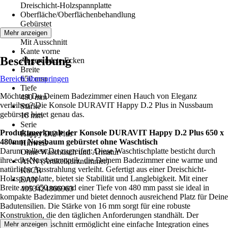
Dreischicht-Holzspannplatte
Oberfläche/Oberflächenbehandlung
Gebürstet
Variante
Mehr anzeigen
Mit Ausschnitt
Kante vorne
Beschreibung
Abgerundete Ecken
Breite
Bereich überspringen
650 mm
Tiefe
Möchtest Du Deinem Badezimmer einen Hauch von Eleganz
480 mm
verleihen? Die Konsole DURAVIT Happy D.2 Plus in Nussbaum
Stärke
gebürstet bietet genau das.
16 mm
Serie
Produktmerkmale der Konsole DURAVIT Happy D.2 Plus 650 x
Happy D.2 Plus
480mm Nussbaum gebürstet ohne Waschtisch
Hinweis
Darum solltest Du zugreifen: Diese Waschtischplatte besticht durch
Ohne Waschtisch und Armatur
ihre edle Nussbaumoptik, die Deinem Badezimmer eine warme und
AKN (Artikelkurznummer)
natürliche Ausstrahlung verleiht. Gefertigt aus einer Dreischicht-
K6CR
Holzspannplatte, bietet sie Stabilität und Langlebigkeit. Mit einer
EAN
Breite von 650 mm und einer Tiefe von 480 mm passt sie ideal in
4053424866963
kompakte Badezimmer und bietet dennoch ausreichend Platz für Deine
Badutensilien. Die Stärke von 16 mm sorgt für eine robuste
Konstruktion, die den täglichen Anforderungen standhält. Der
vorhandene Ausschnitt ermöglicht eine einfache Integration eines
Mehr anzeigen