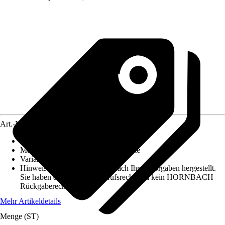
Art.-Nr.
10269280
Dekoroptik
:
Holz
Material
:
Dreischicht-Holzspannplatte
Variante
:
Mit Ausschnitt
Hinweis: Dieser Artikel wird nach Ihren Vorgaben hergestellt.
Sie haben daher kein Widerrufsrecht und kein HORNBACH
Rückgaberecht.
Mehr Artikeldetails
Menge (ST)