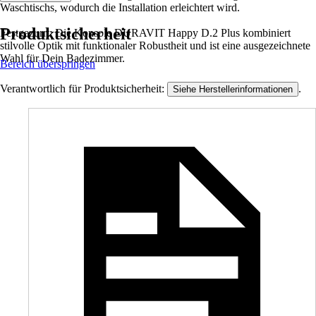
Waschtischs, wodurch die Installation erleichtert wird.
Produktsicherheit
Festgezurrt: Die Konsole DURAVIT Happy D.2 Plus kombiniert
stilvolle Optik mit funktionaler Robustheit und ist eine ausgezeichnete
Wahl für Dein Badezimmer.
Bereich überspringen
Verantwortlich für Produktsicherheit:
.
Siehe Herstellerinformationen