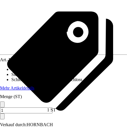
Art.-Nr.
12322132
Ausführung
:
Wandtresor
Sicherheitsstufe
:
-
Schlosstyp
:
Zahlenkombinationsschloss
Mehr Artikeldetails
Menge (ST)
1 ST
Verkauf durch:
HORNBACH