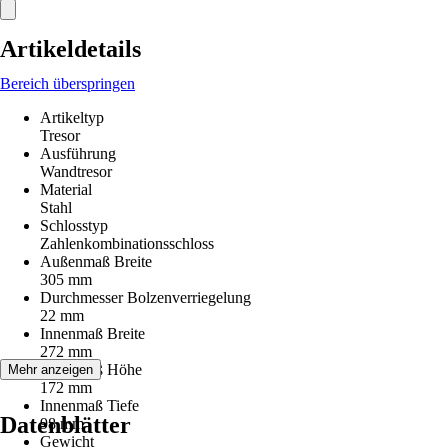
Artikeldetails
Bereich überspringen
Artikeltyp
Tresor
Ausführung
Wandtresor
Material
Stahl
Schlosstyp
Zahlenkombinationsschloss
Außenmaß Breite
305 mm
Durchmesser Bolzenverriegelung
22 mm
Innenmaß Breite
272 mm
Innenmaß Höhe
Mehr anzeigen
172 mm
Innenmaß Tiefe
Datenblätter
98 mm
Gewicht