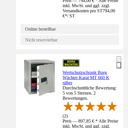
Preis — 794,00 € * Alle Preise
inkl. MwSt. und ggf. zzgl.
Versandkosten pro ST
794,00
€
*
/
ST
Online bestellbar
Nicht reservierbar
Wertschutzschrank Burg
Wächter Karat MT 660 K
silber
Durchschnittliche Bewertung:
5 von 5 Sternen. 2
Bewertungen.
(
2
)
Preis — 897,85 € * Alle Preise
inkl. MwSt. und ggf. zzgl.