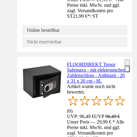
Preise inkl. MwSt. und ggf.
zzgl. Versandkosten pro
ST
21,99 €
*
/
ST
Online bestellbar
Nicht reservierbar
FLOORDIREKT Tresor
Safemaxx - mit elektronischem
Zahlenschloss - Anthrazit - 20
x 31 x 20 cm - 8L
Artikel wurde noch nicht
bewertet.
(
0
)
UVP: 96,49 €
UVP
96,49 €
Unser Preis — 29,99 € * Alle
Preise inkl. MwSt. und ggf.
zzgl. Versandkosten pro