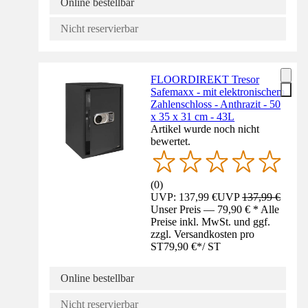
Online bestellbar
Nicht reservierbar
FLOORDIREKT Tresor
Safemaxx - mit elektronischem
Zahlenschloss - Anthrazit - 50
x 35 x 31 cm - 43L
Artikel wurde noch nicht
bewertet.
(
0
)
UVP: 137,99 €
UVP
137,99 €
Unser Preis — 79,90 € * Alle
Preise inkl. MwSt. und ggf.
zzgl. Versandkosten pro
ST
79,90 €
*
/
ST
Online bestellbar
Nicht reservierbar