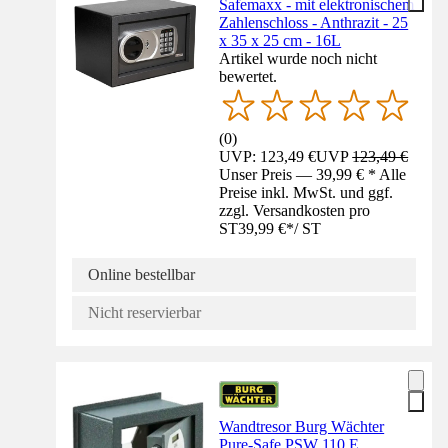
Safemaxx - mit elektronischem
Zahlenschloss - Anthrazit - 25
x 35 x 25 cm - 16L
Artikel wurde noch nicht
bewertet.
(
0
)
UVP: 123,49 €
UVP
123,49 €
Unser Preis — 39,99 € * Alle
Preise inkl. MwSt. und ggf.
zzgl. Versandkosten pro
ST
39,99 €
*
/
ST
Online bestellbar
Nicht reservierbar
Wandtresor Burg Wächter
Pure-Safe PSW 110 E