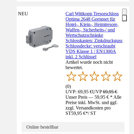
NEU
Carl Wittkopp Tresorschloss
Optima 2648 Geeignet für
Hotel-, Klein-, Heimtresore,
Waffen-, Sicherheits-/ und
Wertschutzschränke
Schlosskasten: Zinkdruckguss
Schlossdecke: verschraubt
VDS Klasse 1 / EN1300A
inkl. 2 Schlüssel
Artikel wurde noch nicht
bewertet.
(
0
)
UVP: 69,95 €
UVP
69,95 €
Unser Preis — 59,95 € * Alle
Preise inkl. MwSt. und ggf.
zzgl. Versandkosten pro
ST
59,95 €
*
/
ST
Online bestellbar