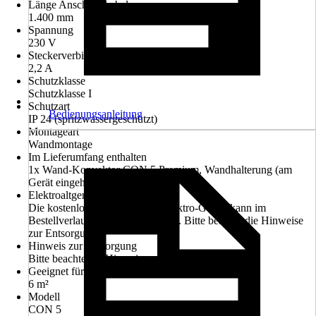
Länge Anschlusskabel
1.400 mm
Spannung
230 V
Steckerverbindung für
2,2 A
Schutzklasse
Schutzklasse I
Schutzart
Bedienungsanleitung
IP 24 (spritzwassergeschützt)
Montageart
Wandmontage
Im Lieferumfang enthalten
1x Wand-Konvektor CON 5 Premium, Wandhalterung (am
Gerät eingehängt)
Elektroaltgerät-Rücknahme
Die kostenlose Rückgabe des Elektro-Geräts kann im
Bestellverlauf ausgewählt werden. Bitte beachte die Hinweise
zur Entsorgung.
Hinweis zur Entsorgung
Bitte beachte die Hinweise zur Entsorgung
Geeignet für Räume bis zu
6 m²
Modell
CON 5