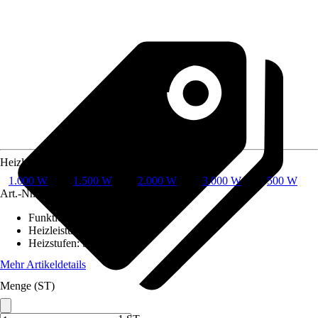
Heizleistung
1.000 W
1.500 W
2.000 W
3.000 W
500 W
Art.-Nr.
12043518
Funktionen
:
Selbstregulierend
Heizleistung
:
500 W
Heizstufen
:
Stufenlos
Mehr Artikeldetails
Menge (ST)