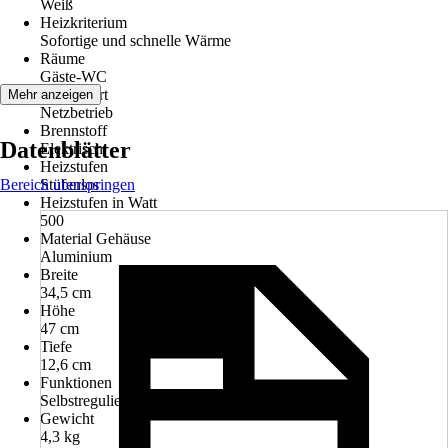
Weiß
Heizkriterium
Sofortige und schnelle Wärme
Räume
Gäste-WC
Betriebsart
Mehr anzeigen
Netzbetrieb
Brennstoff
Datenblätter
Elektrisch
Heizstufen
Bereich überspringen
Stufenlos
Heizstufen in Watt
500
Material Gehäuse
Aluminium
Breite
34,5 cm
Höhe
47 cm
Tiefe
12,6 cm
Funktionen
Selbstregulierend
Gewicht
4,3 kg