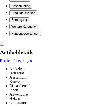
Beschreibung
Produktsicherheit
Entsorgung
Weitere Kategorien
Kundenbewertungen
Artikeldetails
Bereich überspringen
Artikeltyp
Heizgerät
Ausführung
Konvektor
Einsatzbereich
Innen
Anwendung
Heizen
Grundfarbe