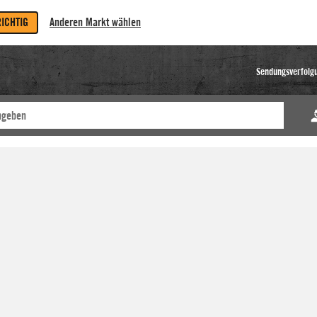
RICHTIG
Anderen Markt wählen
Sendungsverfolg