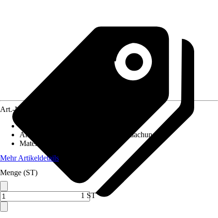
Art.-Nr.
5825132
Artikeltyp
:
Profil
Anwendungsbereich
:
Terrassenüberdachung
Material
:
Metall
Mehr Artikeldetails
Menge (ST)
1 ST