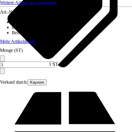
Weitere Artikel des Verkäufers
Art.-Nr.
12071775
Ausführung
:
Pendelleuchte
inklusive Leuchtmittel
:
Nein
Bezeichnung Fassung
:
E27
Mehr Artikeldetails
Menge (ST)
1 ST
Verkauf durch:
Kayoom