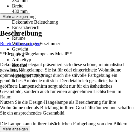
230 mm
Breite
480 mm
Anwendung
Mehr anzeigen
Dekorative Beleuchtung
Einsatzbereich
Beschreibung
Innen
Räume
Bereich überspringen
Wohnzimmer, Esszimmer
Gewicht
**Elegante Hängelampe aus Metall**
3,6 kg
Artikeltyp
Dekorativ und elegant präsentiert sich diese schöne, minimalistisch
Leuchte
gestaltete Hängelampe. Sie ist für edel eingerichtete Wohnräume
EAN
optimal geeignet und bringt durch die stilvolle Farbgebung ein
4056216477767
gemütliches Ambiente mit sich. Der detailreich gestaltete, halb
geöffnete Lampenschirm sorgt nicht nur für ein ästhetisches
Gesamtbild, sondern auch für einen angenehmen Lichtschein im
Raum.
Nutzen Sie die Design-Hängelampe als Bereicherung für Ihre
Wohnräume oder als Blickfang in Ihren Geschäftsräumen und schaffen
Sie ein ansprechendes Gesamtbild.
Die Lampe kann in ihrer tatsächlichen Farbgebung von den Bildern
abweichen.
Mehr anzeigen