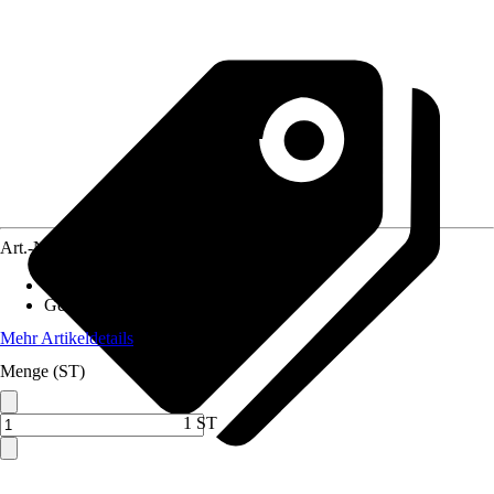
Art.-Nr.
4644026
Artikeltyp
:
Verlängerung
Geeignet für
:
6110565
Mehr Artikeldetails
Menge (ST)
1 ST