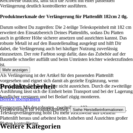
Reichweite brauchst, lässt sich die Arbeit mit einer passenden
Verlängerung deutlich kontrollierter ausführen.
Produktmerkmale der Verlängerung für Plattenlift 182cm 2 tlg.
Darum solltest Du zugreifen: Die 2-teilige Teleskopeinheit mit 182 cm
erweitert den Einsatzbereich Deines Plattenlifts, sodass Du Platten
auch in größerer Höhe sicherer ansetzen und ausrichten kannst. Das
robuste Metall ist auf den Baustellenalltag ausgelegt und hilft Dir
dabei, die Verlängerung auch bei häufiger Nutzung zuverlässig
einzusetzen. Der rote Farbton sorgt dafür, dass das Zubehör auf der
Baustelle schneller auffällt und beim Umrüsten leichter wiederzufinden
ist.
Mehr anzeigen
Als Verlängerung ist der Artikel für den passenden Plattenlift
vorgesehen und eignet sich damit als gezielte Ergänzung, wenn
Produktsicherheit
Standardhöhe oder Reichweite nicht ausreichen. Durch die zweiteilige
Ausführung lässt sich die Einheit beim Transport und bei der Lagerung
handlicher verstauen und bei Bedarf zügig montieren.
Bereich überspringen
Festgezurrt: Mit der robusten, zweiteiligen 182-cm-
Verantwortlich für Produktsicherheit:
.
Siehe Herstellerinformationen
Teleskopverlängerung holst Du mehr Reichweite aus Deinem
Plattenlift heraus und arbeitest beim Anheben und Ausrichten großer
Platten kontrollierter.
Weitere Kategorien