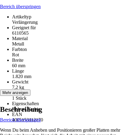
Bereich überspringen
Artikeltyp
Verlängerung
Geeignet für
6110565
Material
Metall
Farbton
Rot
Breite
60 mm
Länge
1.820 mm
Gewicht
7,2 kg
Inhalt
Mehr anzeigen
1 Stück
Eigenschaften
Beschreibung
Robust, Farbig
EAN
Bereich überspringen
4005153112170
Wenn Du beim Anheben und Positionieren großer Platten mehr