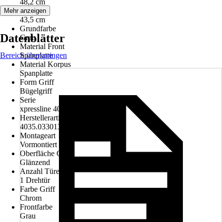
48,2 cm
Tiefe
Mehr anzeigen
43,5 cm
Grundfarbe
Datenblätter
Grau
Material Front
Bereich überspringen
Spanplatte
Material Korpus
Spanplatte
Form Griff
Bügelgriff
Serie
xpressline 4035
Herstellerartikelnummer
4035.033013
Montageart
Vormontiert
Oberfläche Griff
Glänzend
Anzahl Türen
1 Drehtür
Farbe Griff
Chrom
Frontfarbe
Grau