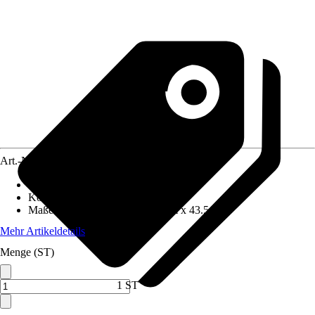
Art.-Nr.
10193363
Frontfarbe
:
Grau
Korpusfarbe
:
Grau
Maße (BxHxT)
:
30 cm x 48.2 cm x 43.5 cm
Mehr Artikeldetails
Menge (ST)
1 ST