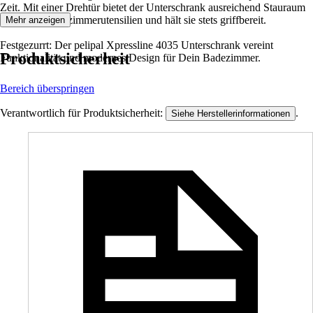
Zeit. Mit einer Drehtür bietet der Unterschrank ausreichend Stauraum
für Deine Badezimmerutensilien und hält sie stets griffbereit.
Mehr anzeigen
Festgezurrt: Der pelipal Xpressline 4035 Unterschrank vereint
Produktsicherheit
Funktionalität und modernes Design für Dein Badezimmer.
Bereich überspringen
Verantwortlich für Produktsicherheit:
.
Siehe Herstellerinformationen