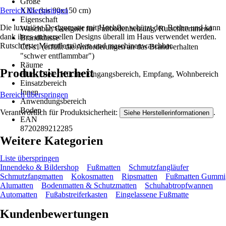
Größe
Bereich überspringen
XXL (bis 90x150 cm)
Eigenschaft
Die luxuriöse Designmatte mit Hochflor schützt den Boden und kann
Waschbar, Geeignet für Fußbodenheizung, Rutschhemmend
dank ihres universellen Designs überall im Haus verwendet werden.
Brandklasse
Rutschfeste Microflexrücken und maschinenwaschbar.
Cfl-s1 (erfüllt die Anforderungen an das Brandverhalten
"schwer entflammbar")
Räume
Produktsicherheit
Flur / Diele, Küche, Eingangsbereich, Empfang, Wohnbereich
Einsatzbereich
Innen
Bereich überspringen
Anwendungsbereich
Boden
Verantwortlich für Produktsicherheit:
.
Siehe Herstellerinformationen
EAN
8720289212285
Weitere Kategorien
Liste überspringen
Innendeko & Bildershop
Fußmatten
Schmutzfangläufer
Schmutzfangmatten
Kokosmatten
Ripsmatten
Fußmatten Gummi
Alumatten
Bodenmatten & Schutzmatten
Schuhabtropfwannen
Automatten
Fußabstreiferkasten
Eingelassene Fußmatte
Kundenbewertungen