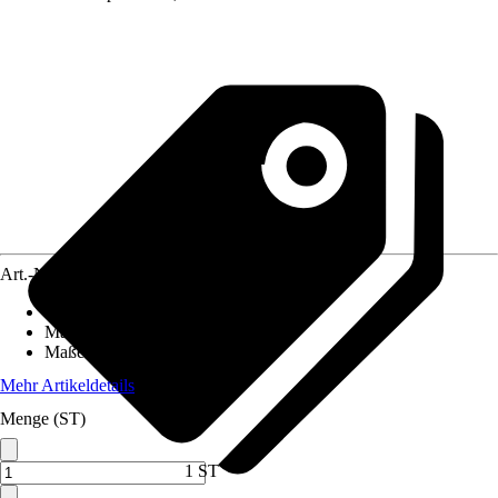
Art.-Nr.
12170263
Einsatzbereich
:
Innen
Material
:
Polyamid (PA), Vinyl
Maße (BxL)
:
67 x 150 cm
Mehr Artikeldetails
Menge (ST)
1 ST