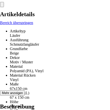
Artikeldetails
Bereich überspringen
Artikeltyp
Läufer
Ausführung
Schmutzfangläufer
Grundfarbe
Beige
Dekor
Motiv / Muster
Material
Polyamid (PA), Vinyl
Material Rücken
Vinyl
Maße
67x150 cm
Maße (BxL)
Mehr anzeigen
67 x 150 cm
Höhe
Beschreibung
0,8 cm