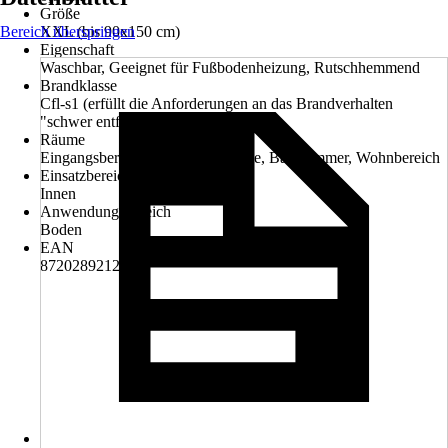
Größe
Bereich überspringen
XXL (bis 90x150 cm)
Eigenschaft
Waschbar, Geeignet für Fußbodenheizung, Rutschhemmend
Brandklasse
Cfl-s1 (erfüllt die Anforderungen an das Brandverhalten
"schwer entflammbar")
Räume
Eingangsbereich, Empfang, Küche, Badezimmer, Wohnbereich
Einsatzbereich
Innen
Anwendungsbereich
Boden
EAN
8720289212902