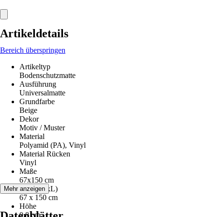
Artikeldetails
Bereich überspringen
Artikeltyp
Bodenschutzmatte
Ausführung
Universalmatte
Grundfarbe
Beige
Dekor
Motiv / Muster
Material
Polyamid (PA), Vinyl
Material Rücken
Vinyl
Maße
67x150 cm
Maße (BxL)
Mehr anzeigen
67 x 150 cm
Höhe
Datenblätter
0,8 cm