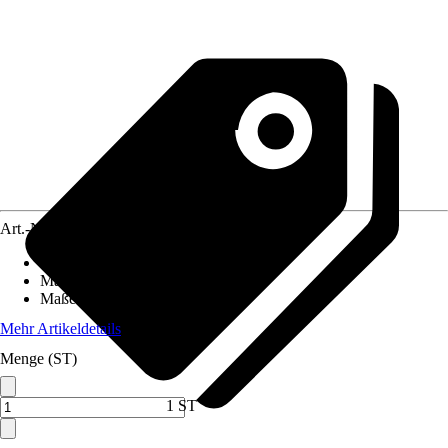
Art.-Nr.
12547624
Einsatzbereich
:
Innen
Material
:
Polyamid (PA), Vinyl
Maße (BxL)
:
67 x 150 cm
Mehr Artikeldetails
Menge (ST)
1 ST