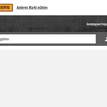
RICHTIG
Anderen Markt wählen
Sendungsverfolg