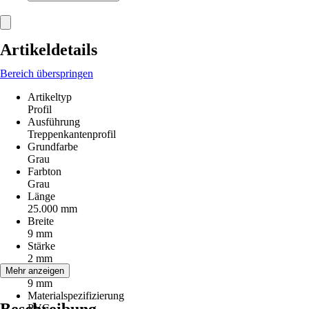
Artikeldetails
Bereich überspringen
Artikeltyp
Profil
Ausführung
Treppenkantenprofil
Grundfarbe
Grau
Farbton
Grau
Länge
25.000 mm
Breite
9 mm
Stärke
2 mm
Höhe
Mehr anzeigen
9 mm
Materialspezifizierung
PVC