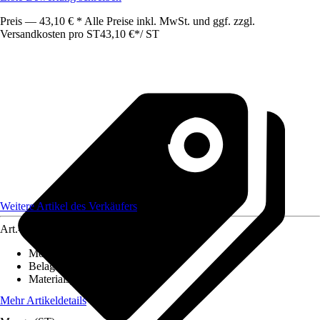
Preis — 43,10 € * Alle Preise inkl. MwSt. und ggf. zzgl.
Versandkosten pro ST
43,10 €
*
/
ST
Weitere Artikel des Verkäufers
Art.-Nr.
12585655
Montageart
:
Kleben
Belagstärke
:
0 mm - 2 mm
Materialspezifizierung
:
PVC
Mehr Artikeldetails