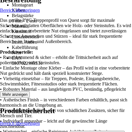
Beschreibung
Montageart
Bereich überspringen
Kleben
Belagstärke
Das gerillte PVC-Treppenprofil von Quest sorgt für maximale
0 mm - 2 mm
Sicherheit auf glatten Oberflächen wie Holz- oder Steinstufen. Es wird
Material
einfach in eine vorbereitete Nut eingelassen und bietet zuverlässigen
Kunststoff
Schutz vor Ausrutschen und Stürzen – ideal für stark frequentierte
Einsatzbereich
Bereiche im Innen- und Außenbereich.
Innen, Außen
Kabelführung
Produktvorteile:
Nein
• Rutschhemmend & sicher – erhöht die Trittsicherheit auch auf
EAN
polierten Holz- oder Steinstufen.
5907022995534
• Einfache Montage ohne Kleber – das Profil wird in eine vorbereitete
Nut gedrückt und hält dank speziell konstruierter Stege.
• Vielseitig einsetzbar – für Treppen, Podeste, Eingangsbereiche,
Schwimmbäder, Fitnessstudios oder stark frequentierte Flächen.
• Robustes Material – aus langlebigem PVC, beständig, pflegeleicht
und formstabil.
Mehr anzeigen
• Ästhetisches Finish – in verschiedenen Farben erhältlich, passt sich
harmonisch an die Umgebung an.
Produktsicherheit
• Gesundheitsfreundlich – frei von schädlichen Zusätzen, sicher für
Mensch und Tier.
• Individuell anpassbar – leicht auf die gewünschte Länge
Bereich überspringen
zuschneidbar.
• Wartungsfrei – einfache Reinigung, behält lange Zeit seine