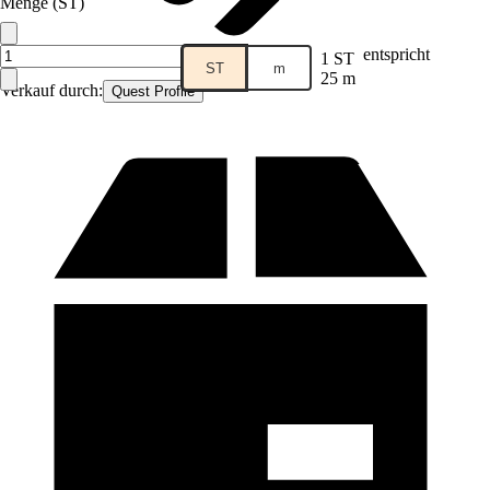
Menge (ST)
entspricht
1 ST
ST
m
25 m
Verkauf durch:
Quest Profile