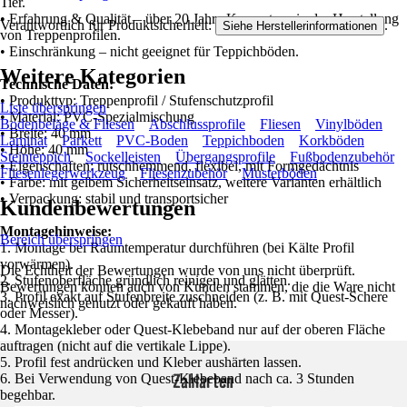
Tier.
• Erfahrung & Qualität – über 20 Jahre Kompetenz in der Herstellung
Verantwortlich für Produktsicherheit:
.
Siehe Herstellerinformationen
von Treppenprofilen.
• Einschränkung – nicht geeignet für Teppichböden.
Weitere Kategorien
Technische Daten:
• Produkttyp: Treppenprofil / Stufenschutzprofil
Liste überspringen
• Material: PVC-Spezialmischung
Bodenbeläge & Fliesen
Abschlussprofile
Fliesen
Vinylböden
• Breite: 40 mm
Laminat
Parkett
PVC-Boden
Teppichboden
Korkböden
• Höhe: 40 mm
Steinteppich
Sockelleisten
Übergangsprofile
Fußbodenzubehör
• Eigenschaften: rutschhemmend, flexibel, mit Formgedächtnis
Fliesenlegerwerkzeug
Fliesenzubehör
Musterböden
• Farbe: mit gelbem Sicherheitseinsatz, weitere Varianten erhältlich
• Verpackung: stabil und transportsicher
Kundenbewertungen
Montagehinweise:
Bereich überspringen
1. Montage bei Raumtemperatur durchführen (bei Kälte Profil
vorwärmen).
Die Echtheit der Bewertungen wurde von uns nicht überprüft.
2. Stufenoberfläche gründlich reinigen und glätten.
Bewertungen können auch von Kunden stammen, die die Ware nicht
3. Profil exakt auf Stufenbreite zuschneiden (z. B. mit Quest-Schere
nachweislich genutzt oder gekauft haben.
oder Messer).
4. Montagekleber oder Quest-Klebeband nur auf der oberen Fläche
auftragen (nicht auf die vertikale Lippe).
5. Profil fest andrücken und Kleber aushärten lassen.
Zahlarten
6. Bei Verwendung von Quest-Klebeband nach ca. 3 Stunden
begehbar.