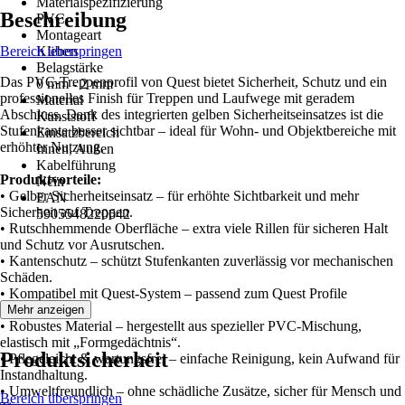
Materialspezifizierung
Beschreibung
PVC
Montageart
Bereich überspringen
Kleben
Belagstärke
Das PVC-Treppenprofil von Quest bietet Sicherheit, Schutz und ein
0 mm - 2 mm
professionelles Finish für Treppen und Laufwege mit geradem
Material
Abschluss. Dank des integrierten gelben Sicherheitseinsatzes ist die
Kunststoff
Stufenkante besser sichtbar – ideal für Wohn- und Objektbereiche mit
Einsatzbereich
erhöhter Nutzung.
Innen, Außen
Kabelführung
Produktvorteile:
Nein
• Gelber Sicherheitseinsatz – für erhöhte Sichtbarkeit und mehr
EAN
Sicherheit auf Treppen.
5905548220642
• Rutschhemmende Oberfläche – extra viele Rillen für sicheren Halt
und Schutz vor Ausrutschen.
• Kantenschutz – schützt Stufenkanten zuverlässig vor mechanischen
Schäden.
• Kompatibel mit Quest-System – passend zum Quest Profile
Treppensystem.
Mehr anzeigen
• Robustes Material – hergestellt aus spezieller PVC-Mischung,
elastisch mit „Formgedächtnis“.
Produktsicherheit
• Pflegeleicht & wartungsfrei – einfache Reinigung, kein Aufwand für
Instandhaltung.
• Umweltfreundlich – ohne schädliche Zusätze, sicher für Mensch und
Bereich überspringen