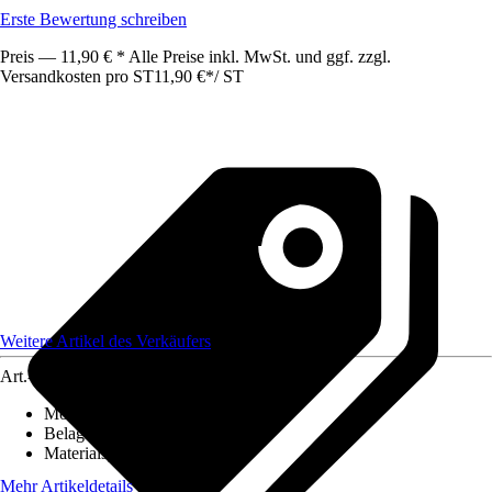
Erste Bewertung schreiben
Preis — 11,90 € * Alle Preise inkl. MwSt. und ggf. zzgl.
Versandkosten pro ST
11,90 €
*
/
ST
Weitere Artikel des Verkäufers
Art.-Nr.
12586440
Montageart
:
Kleben
Belagstärke
:
0 mm - 2 mm
Materialspezifizierung
:
PVC
Mehr Artikeldetails