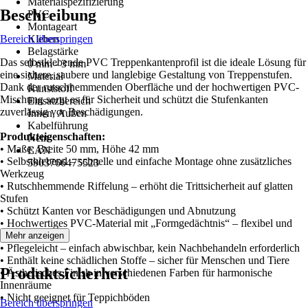
Materialspezifizierung
Beschreibung
PVC
Montageart
Bereich überspringen
Kleben
Belagstärke
Das selbstklebende PVC Treppenkantenprofil ist die ideale Lösung für
0 mm - 3 mm
eine sichere, saubere und langlebige Gestaltung von Treppenstufen.
Material
Dank der rutschhemmenden Oberfläche und der hochwertigen PVC-
Kunststoff
Mischung sorgt es für Sicherheit und schützt die Stufenkanten
Einsatzbereich
zuverlässig vor Beschädigungen.
Innen, Außen
Kabelführung
Produkteigenschaften:
Nein
• Maße: Breite 50 mm, Höhe 42 mm
EAN
• Selbstklebend – schnelle und einfache Montage ohne zusätzliches
5903766475523
Werkzeug
• Rutschhemmende Riffelung – erhöht die Trittsicherheit auf glatten
Stufen
• Schützt Kanten vor Beschädigungen und Abnutzung
• Hochwertiges PVC-Material mit „Formgedächtnis“ – flexibel und
langlebig
Mehr anzeigen
• Pflegeleicht – einfach abwischbar, kein Nachbehandeln erforderlich
• Enthält keine schädlichen Stoffe – sicher für Menschen und Tiere
Produktsicherheit
• Ästhetisches Finish in verschiedenen Farben für harmonische
Innenräume
• Nicht geeignet für Teppichböden
Bereich überspringen