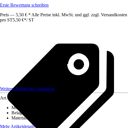
Erste Bewertung schreiben
Preis — 5,50 € * Alle Preise inkl. MwSt. und ggf. zzgl. Versandkosten
pro ST
5,50 €
*
/
ST
Weitere Artikel des Verkäufers
Art.-Nr.
12614642
Montageart
:
Kleben
Belagstärke
:
0 mm - 3 mm
Materialspezifizierung
:
PVC
Mehr Artikeldetails