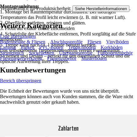
Montageanleitung:
Verantwortlich für Produktsicherheit:
.
Siehe Herstellerinformationen
1. Montage bei Raumtemperatur durchführen. Bei niedrigen
Temperaturen das Profil leicht erwärmen (z. B. mit warmer Luft).
2. Oberfläche entfetten, reinigen und glätten.
Weitere Kategorien
3. Profil auf exakte Breite zuschneiden
4. Schutzfolie der Klebefläche entfernen, Profil sorgfältig auf die Stufe
Liste überspringen
aufdrücken.
Bodenbeläge & Fliesen
Abschlussprofile
Fliesen
Vinylböden
5. Treppe kann nach ca. 1 Stunde benutzt werden.
Laminat
Parkett
PVC-Boden
Teppichboden
Korkböden
Das selbstklebende Treppenkantenprofil vereint Funktionalität,
Steinteppich
Sockelleisten
Übergangsprofile
Fußbodenzubehör
Sicherheit und Design – perfekt für den dauerhaften Schutz und die
Fliesenlegerwerkzeug
Fliesenzubehör
Musterböden
optische Aufwertung Ihrer Treppen.
Kundenbewertungen
Bereich überspringen
Die Echtheit der Bewertungen wurde von uns nicht überprüft.
Bewertungen können auch von Kunden stammen, die die Ware nicht
nachweislich genutzt oder gekauft haben.
Zahlarten