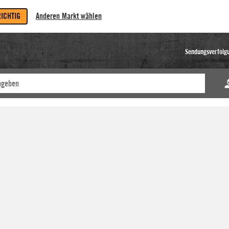
RICHTIG
Anderen Markt wählen
Sendungsverfolg