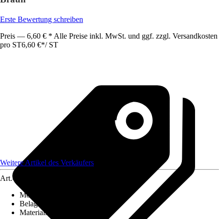
Erste Bewertung schreiben
Preis — 6,60 € * Alle Preise inkl. MwSt. und ggf. zzgl. Versandkosten
pro ST
6,60 €
*
/
ST
Weitere Artikel des Verkäufers
Art.-Nr.
12614839
Montageart
:
Kleben
Belagstärke
:
0 mm - 26 mm
Materialspezifizierung
:
PVC