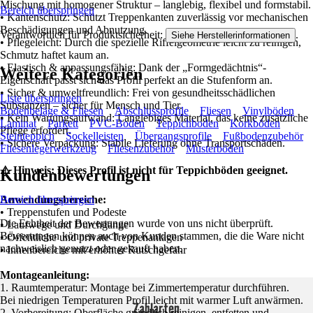
Mischung mit homogener Struktur – langlebig, flexibel und formstabil.
Bereich überspringen
• Kantenschutz: Schützt Treppenkanten zuverlässig vor mechanischen
Beschädigungen und Abnutzung.
Verantwortlich für Produktsicherheit:
.
Siehe Herstellerinformationen
• Pflegeleicht: Durch die spezielle Riffelgeometrie leicht zu reinigen,
Schmutz haftet kaum an.
• Elastisch & anpassungsfähig: Dank der „Formgedächtnis“-
Weitere Kategorien
Eigenschaft passt sich das Profil perfekt an die Stufenform an.
• Sicher & umweltfreundlich: Frei von gesundheitsschädlichen
Liste überspringen
Substanzen – sicher für Mensch und Tier.
Bodenbeläge & Fliesen
Abschlussprofile
Fliesen
Vinylböden
• Kein Wartungsaufwand: Langlebiges Material, das keine zusätzliche
Laminat
Parkett
PVC-Boden
Teppichboden
Korkböden
Pflege erfordert.
Steinteppich
Sockelleisten
Übergangsprofile
Fußbodenzubehör
• Sichere Verpackung: Stabile Lieferung ohne Transportschäden.
Fliesenlegerwerkzeug
Fliesenzubehör
Musterböden
⚠️ Hinweis: Dieses Profil ist nicht für Teppichböden geeignet.
Kundenbewertungen
Bereich überspringen
Anwendungsbereiche:
• Treppenstufen und Podeste
Die Echtheit der Bewertungen wurde von uns nicht überprüft.
• Laufwege und Durchgänge
Bewertungen können auch von Kunden stammen, die die Ware nicht
• Öffentliche und private Treppenanlagen
nachweislich genutzt oder gekauft haben.
• Innenbereiche mit erhöhter Rutschgefahr
Montageanleitung:
1. Raumtemperatur: Montage bei Zimmertemperatur durchführen.
Bei niedrigen Temperaturen Profil leicht mit warmer Luft anwärmen.
Zahlarten
2. Vorbereitung: Oberfläche gründlich reinigen, entfetten und