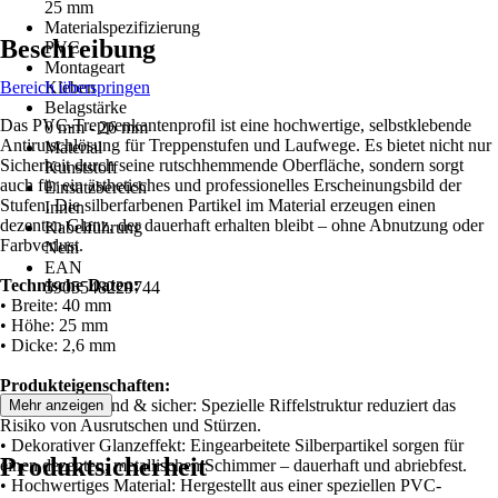
25 mm
Materialspezifizierung
Beschreibung
PVC
Montageart
Bereich überspringen
Kleben
Belagstärke
Das PVC-Treppenkantenprofil ist eine hochwertige, selbstklebende
0 mm - 26 mm
Antirutschlösung für Treppenstufen und Laufwege. Es bietet nicht nur
Material
Sicherheit durch seine rutschhemmende Oberfläche, sondern sorgt
Kunststoff
auch für ein ästhetisches und professionelles Erscheinungsbild der
Einsatzbereich
Stufen. Die silberfarbenen Partikel im Material erzeugen einen
Innen
dezenten Glanz, der dauerhaft erhalten bleibt – ohne Abnutzung oder
Kabelführung
Farbverlust.
Nein
EAN
Technische Daten:
5905548229744
• Breite: 40 mm
• Höhe: 25 mm
• Dicke: 2,6 mm
Produkteigenschaften:
• Rutschhemmend & sicher: Spezielle Riffelstruktur reduziert das
Mehr anzeigen
Risiko von Ausrutschen und Stürzen.
• Dekorativer Glanzeffekt: Eingearbeitete Silberpartikel sorgen für
Produktsicherheit
einen dezenten, metallischen Schimmer – dauerhaft und abriebfest.
• Hochwertiges Material: Hergestellt aus einer speziellen PVC-