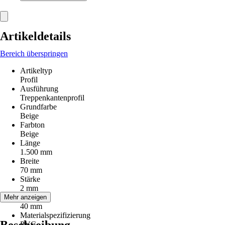
Artikeldetails
Bereich überspringen
Artikeltyp
Profil
Ausführung
Treppenkantenprofil
Grundfarbe
Beige
Farbton
Beige
Länge
1.500 mm
Breite
70 mm
Stärke
2 mm
Höhe
Mehr anzeigen
40 mm
Materialspezifizierung
PVC