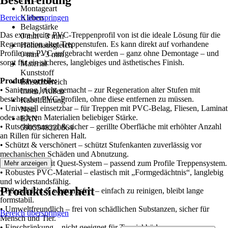
Beschreibung
Montageart
Bereich überspringen
Kleben
Belagstärke
Das extra breite PVC-Treppenprofil von ist die ideale Lösung für die
0 mm - 3 mm
Regeneration alter Treppenstufen. Es kann direkt auf vorhandene
Höhenausgleich
Profile aus PVC aufgebracht werden – ganz ohne Demontage – und
0 mm - 3 mm
sorgt für ein sicheres, langlebiges und ästhetisches Finish.
Material
Kunststoff
Produktvorteile:
Einsatzbereich
• Sanierung leicht gemacht – zur Regeneration alter Stufen mit
Innen, Außen
bestehenden PVC-Profilen, ohne diese entfernen zu müssen.
Kabelführung
• Universell einsetzbar – für Treppen mit PVC-Belag, Fliesen, Laminat
Nein
oder anderen Materialien beliebiger Stärke.
EAN
• Rutschhemmend & sicher – gerillte Oberfläche mit erhöhter Anzahl
5905548220864
an Rillen für sicheren Halt.
• Schützt & verschönert – schützt Stufenkanten zuverlässig vor
mechanischen Schäden und Abnutzung.
• Kompatibel mit Quest-System – passend zum Profile Treppensystem.
Mehr anzeigen
• Robustes PVC-Material – elastisch mit „Formgedächtnis“, langlebig
und widerstandsfähig.
Produktsicherheit
• Pflegeleicht & wartungsfrei – einfach zu reinigen, bleibt lange
formstabil.
• Umweltfreundlich – frei von schädlichen Substanzen, sicher für
Bereich überspringen
Mensch und Tier.
• Einschränkung – nicht geeignet für Teppichböden.