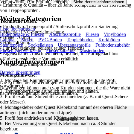
Verantwortlich für Produktsicherheit:
.
Siehe Herstellerinformationen
• Erfahrung & Qualität – über 20 Jahre Kompetenz in der Herstellung
von Treppenprofilen.
Weitere Kategorien
Technische Daten:
• Produkttyp: Treppenprofil / Stufenschutzprofil zur Sanierung
Liste überspringen
• Material: PVC-Spezialmischung
Bodenbeläge & Fliesen
Abschlussprofile
Fliesen
Vinylböden
• Breite: 70 mm
Laminat
Parkett
PVC-Boden
Teppichboden
Korkböden
• Höhe: 40 mm
Steinteppich
Sockelleisten
Übergangsprofile
Fußbodenzubehör
• Für Belagstärken: beliebig (außer Teppich)
Fliesenlegerwerkzeug
Fliesenzubehör
Musterböden
• Eigenschaften: rutschhemmend, flexibel, mit Formgedächtnis
• Farbe: verschiedene Varianten erhältlich
Kundenbewertungen
• Verpackung: transportsicher
Bereich überspringen
Montagehinweise:
1. Montage bei Raumtemperatur durchführen (bei Kälte Profil
Die Echtheit der Bewertungen wurde von uns nicht überprüft.
vorwärmen).
Bewertungen können auch von Kunden stammen, die die Ware nicht
2. Treppenoberfläche gründlich reinigen und glätten.
nachweislich genutzt oder gekauft haben.
3. Profil exakt auf Stufenbreite zuschneiden (z. B. mit Quest-Schere
oder Messer).
4. Montagekleber oder Quest-Klebeband nur auf der oberen Fläche
auftragen (nicht an der unteren Lippe).
Zahlarten
5. Profil fest andrücken und Kleber aushärten lassen.
6. Bei Verwendung von Quest-Klebeband nach ca. 3 Stunden
begehbar.