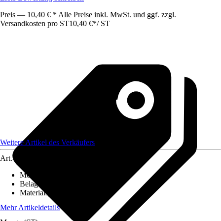
Preis — 10,40 € * Alle Preise inkl. MwSt. und ggf. zzgl.
Versandkosten pro ST
10,40 €
*
/
ST
Weitere Artikel des Verkäufers
Art.-Nr.
12586400
Montageart
:
Kleben
Belagstärke
:
0 mm - 3 mm
Materialspezifizierung
:
PVC
Mehr Artikeldetails